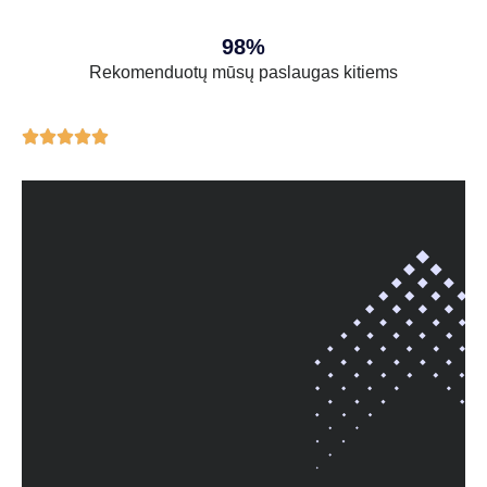
98%
Rekomenduotų mūsų paslaugas kitiems




