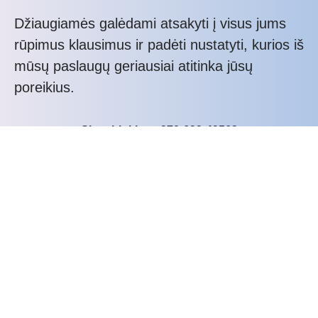
Džiaugiamės galėdami atsakyti į visus jums
rūpimus klausimus ir padėti nustatyti, kurios iš
mūsų paslaugų geriausiai atitinka jūsų
poreikius.
Skambinkite: +370-699-49562
Kas bus toliau?