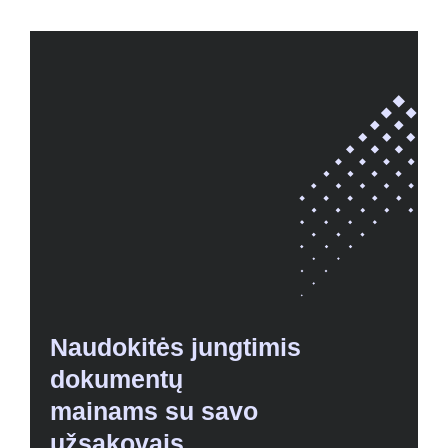
Naudokitės jungtimis
dokumentų
mainams su savo
užsakovais