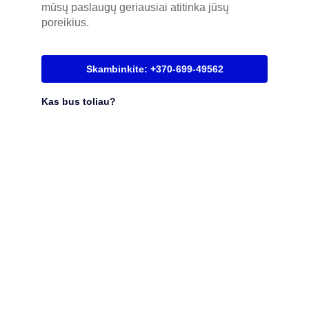
mūsų paslaugų geriausiai atitinka jūsų
poreikius.
Skambinkite: +370-699-49562
Kas bus toliau?