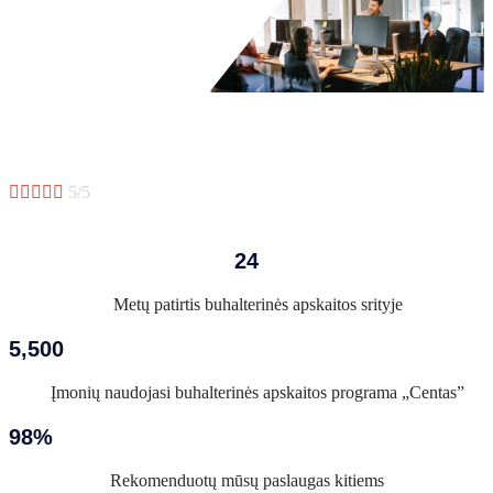





5/5
24
Metų patirtis buhalterinės apskaitos srityje
5,500
Įmonių naudojasi buhalterinės apskaitos programa „Centas”
98%
Rekomenduotų mūsų paslaugas kitiems