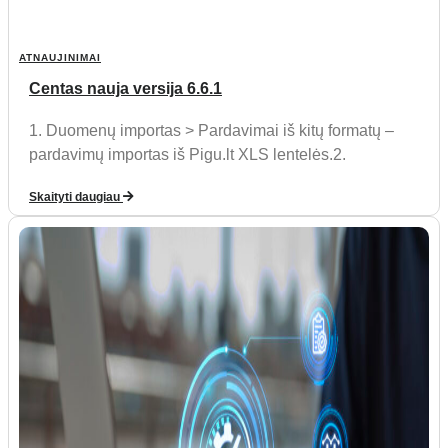
ATNAUJINIMAI
Centas nauja versija 6.6.1
1. Duomenų importas > Pardavimai iš kitų formatų –
pardavimų importas iš Pigu.lt XLS lentelės.2.
Skaityti daugiau