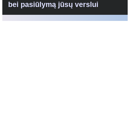
bei pasiūlymą jūsų verslui
Džiaugiamės galėdami atsakyti į visus jums
rūpimus klausimus ir padėti nustatyti, kurios iš
mūsų paslaugų geriausiai atitinka jūsų
poreikius.
Skambinkite: +370-699-49562
Kas bus toliau?
1
Suplanuojame skambutį jums patogiu metu
2