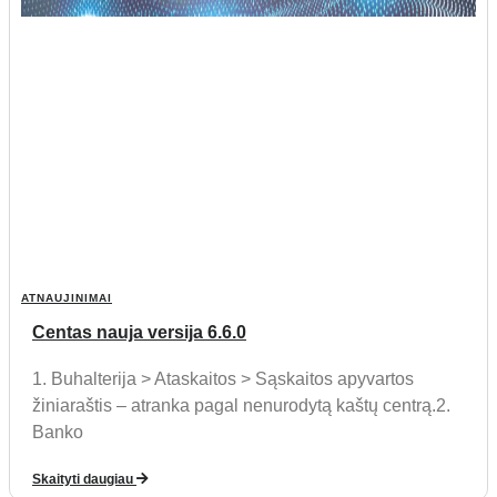
ATNAUJINIMAI
Centas nauja versija 6.6.0
1. Buhalterija > Ataskaitos > Sąskaitos apyvartos
žiniaraštis – atranka pagal nenurodytą kaštų centrą.2.
Banko
Skaityti daugiau