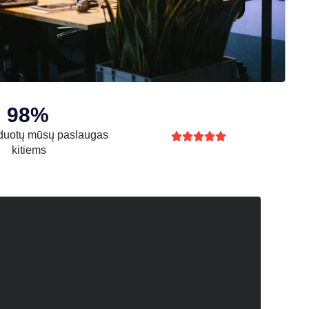
98%
uotų mūsų paslaugas





kitiems