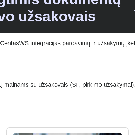
vo užsakovais
r CentasWS integracijas pardavimų ir užsakymų įkėl
 mainams su užsakovais (SF, pirkimo užsakymai)