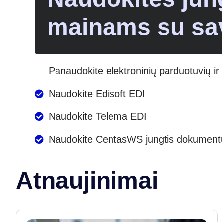
mainams su sa
Panaudokite elektroninių parduotuvių i
Naudokite Edisoft EDI
Naudokite Telema EDI
Naudokite CentasWS jungtis dokumentų
Atnaujinimai