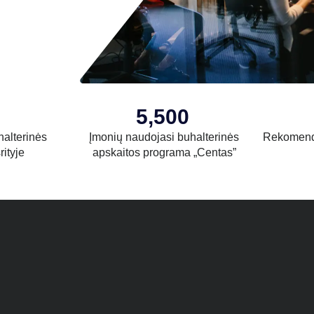
5,500
halterinės
Įmonių naudojasi buhalterinės
Rekomend
rityje
apskaitos programa „Centas”