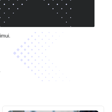
imui.
.