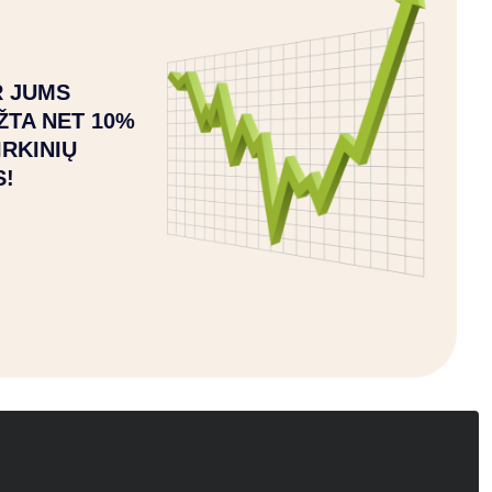
 JUMS
ŽTA NET 10%
IRKINIŲ
S!