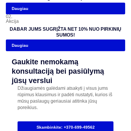
Daugiau
02.
Akcija
DABAR JUMS SUGRĮŽTA NET 10% NUO PIRKINIŲ
SUMOS!
Daugiau
Gaukite nemokamą
konsultaciją bei pasiūlymą
jūsų verslui
Džiaugiamės galėdami atsakyti į visus jums
rūpimus klausimus ir padėti nustatyti, kurios iš
mūsų paslaugų geriausiai atitinka jūsų
poreikius.
Skambinkite: +370-699-49562