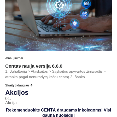
Atnaujinimai
Centas nauja versija 6.6.0
1. Buhalterija > Ataskaitos > Sąskaitos apyvartos žiniaraštis –
atranka pagal nenurodytą kaštų centrą.2. Banko
Skaityti daugiau
Akcijos
01.
Akcija
Rekomenduokite CENTĄ draugams ir kolegoms! Visi
gauna nuolaidų!