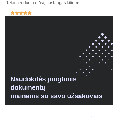
Rekomenduotų mūsų paslaugas kitiems





Naudokitės jungtimis
dokumentų
mainams su savo užsakovais