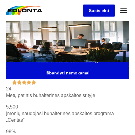
Susisiekti
Buhalterinės apskaitos
programa "Centas"
Saugi, patogi ir lanksti buhalterinė programa Jūsų įmonei,
kuria naudojasi daugiau nei 5500 įmonių
Gauti nemokamą konsultaciją
Išbandyti nemokamai





24
Metų patirtis buhalterinės apskaitos srityje
5,500
Įmonių naudojasi buhalterinės apskaitos programa
„Centas”
98%