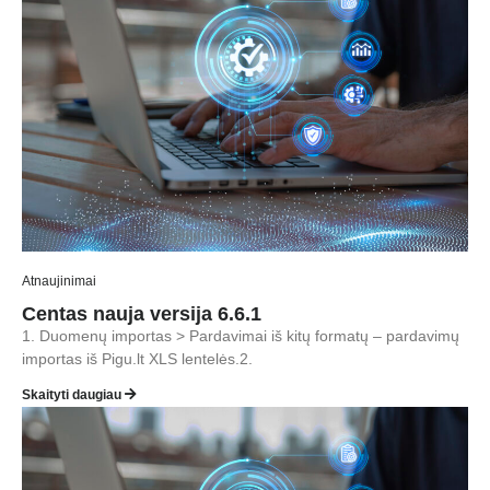
Atnaujinimai
Centas nauja versija 6.6.1
1. Duomenų importas > Pardavimai iš kitų formatų – pardavimų
importas iš Pigu.lt XLS lentelės.2.
Skaityti daugiau