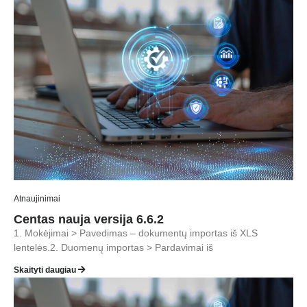
Atnaujinimai
Centas nauja versija 6.6.2
1. Mokėjimai > Pavedimas – dokumentų importas iš XLS
lentelės.2. Duomenų importas > Pardavimai iš
Skaityti daugiau