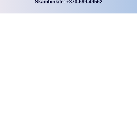
Skambinkite: +370-699-49562
Kas bus toliau?
Nemokama konsultacija
Vardas