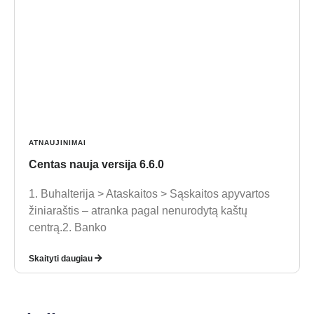
ATNAUJINIMAI
Centas nauja versija 6.6.0
1. Buhalterija > Ataskaitos > Sąskaitos apyvartos
žiniaraštis – atranka pagal nenurodytą kaštų
centrą.2. Banko
Skaityti daugiau