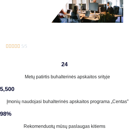





5/5
24
Metų patirtis buhalterinės apskaitos srityje
5,500
Įmonių naudojasi buhalterinės apskaitos programa „Centas”
98%
Rekomenduotų mūsų paslaugas kitiems