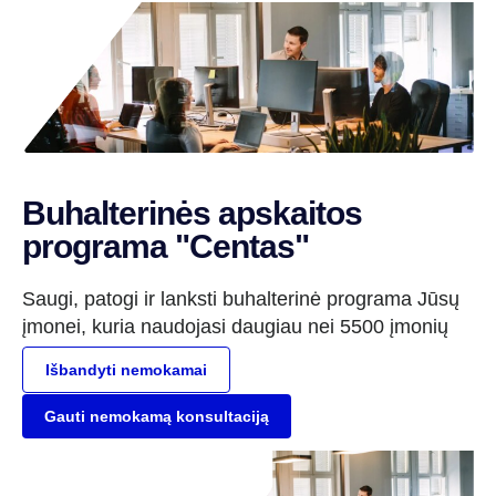
Buhalterinės apskaitos
programa "Centas"
Saugi, patogi ir lanksti buhalterinė programa Jūsų
įmonei, kuria naudojasi daugiau nei 5500 įmonių
Išbandyti nemokamai
Gauti nemokamą konsultaciją