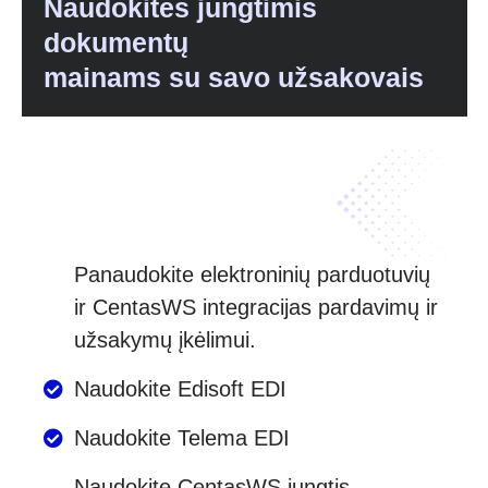
Naudokitės jungtimis
dokumentų
mainams su savo užsakovais
Panaudokite elektroninių parduotuvių
ir CentasWS integracijas pardavimų ir
užsakymų įkėlimui.
Naudokite Edisoft EDI
Naudokite Telema EDI
Naudokite CentasWS jungtis