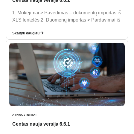
Centas nauja versija 6.6.2
1. Mokėjimai > Pavedimas – dokumentų importas iš
XLS lentelės.2. Duomenų importas > Pardavimai iš
Skaityti daugiau
ATNAUJINIMAI
Centas nauja versija 6.6.1