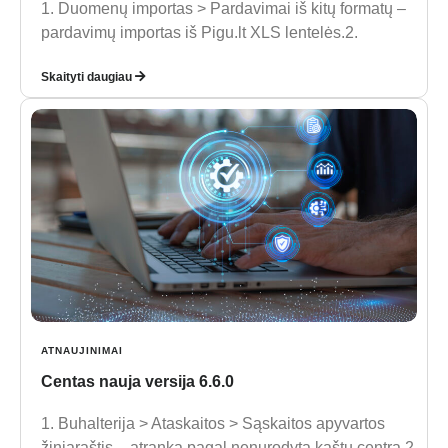
1. Duomenų importas > Pardavimai iš kitų formatų –
pardavimų importas iš Pigu.lt XLS lentelės.2.
Skaityti daugiau
ATNAUJINIMAI
Centas nauja versija 6.6.0
1. Buhalterija > Ataskaitos > Sąskaitos apyvartos
žiniaraštis – atranka pagal nenurodytą kaštų centrą.2.