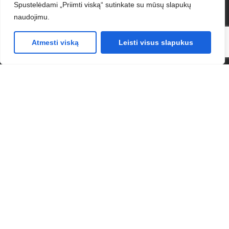
Spustelėdami „Priimti viską“ sutinkate su mūsų slapukų
naudojimu.
Atmesti viską
Leisti visus slapukus
Gaukite nemokamą konsultaciją
bei pasiūlymą jūsų verslui
Džiaugiamės galėdami atsakyti į visus jums
rūpimus klausimus ir padėti nustatyti, kurios iš
mūsų paslaugų geriausiai atitinka jūsų
poreikius.