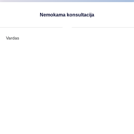
Nemokama konsultacija
Vardas
Pavardė
Įmonė
Įmonės el. paštas