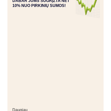
DABAR JUMS SUGRĮŽTA NET
10% NUO PIRKINIŲ SUMOS!
Daugiau