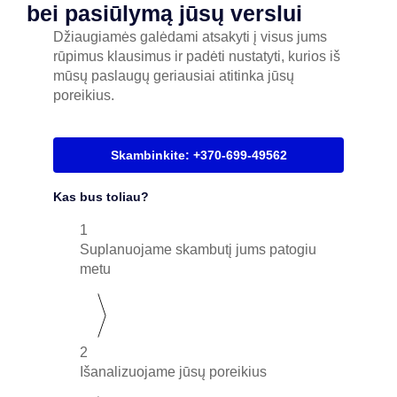
bei pasiūlymą jūsų verslui
Džiaugiamės galėdami atsakyti į visus jums
rūpimus klausimus ir padėti nustatyti, kurios iš
mūsų paslaugų geriausiai atitinka jūsų
poreikius.
Skambinkite: +370-699-49562
Kas bus toliau?
1
Suplanuojame skambutį jums patogiu
metu
2
Išanalizuojame jūsų poreikius