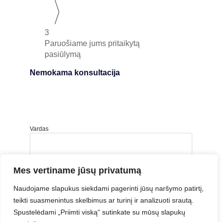
3
Paruošiame jums pritaikytą
pasiūlymą
Nemokama konsultacija
Vardas
Pavardė
Mes vertiname jūsų privatumą
Įmonė
Naudojame slapukus siekdami pagerinti jūsų naršymo patirtį,
teikti suasmenintus skelbimus ar turinį ir analizuoti srautą.
Spustelėdami „Priimti viską“ sutinkate su mūsų slapukų
Įmonės el. paštas