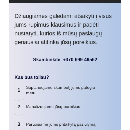
Džiaugiamės galėdami atsakyti į visus
jums rūpimus klausimus ir padėti
nustatyti, kurios iš mūsų paslaugų
geriausiai atitinka jūsų poreikius.
Skambinkite: +370-699-49562
Kas bus toliau?
Suplanuojame skambutį jums patogiu
1
metu
2
Išanalizuojame jūsų poreikius
3
Paruošiame jums pritaikytą pasiūlymą