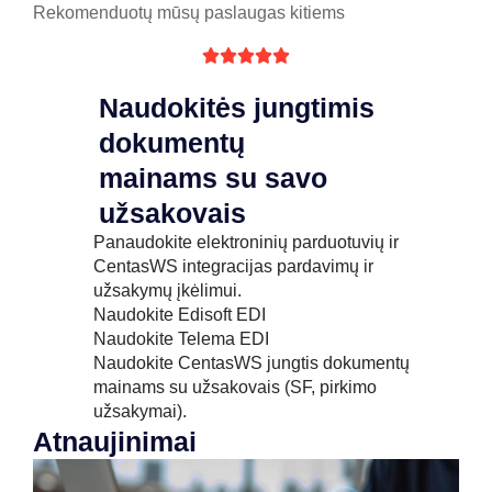
Rekomenduotų mūsų paslaugas kitiems





Naudokitės jungtimis
dokumentų
mainams su savo
užsakovais
Panaudokite elektroninių parduotuvių ir
CentasWS integracijas pardavimų ir
užsakymų įkėlimui.
Naudokite Edisoft EDI
Naudokite Telema EDI
Naudokite CentasWS jungtis dokumentų
mainams su užsakovais (SF, pirkimo
užsakymai).
Atnaujinimai