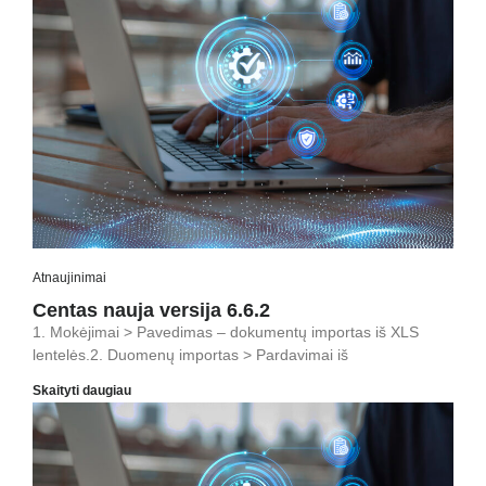
Atnaujinimai
Centas nauja versija 6.6.2
1. Mokėjimai > Pavedimas – dokumentų importas iš XLS
lentelės.2. Duomenų importas > Pardavimai iš
Skaityti daugiau