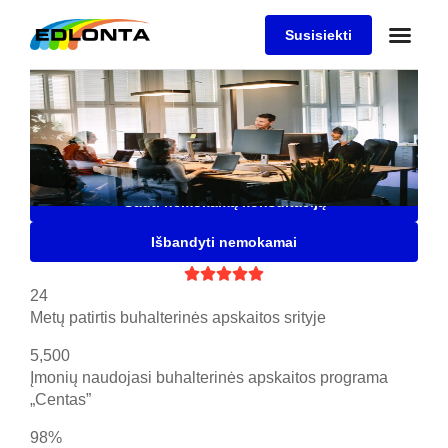
Susisiekti
Buhalterinės apskaitos
programa "Centas"
Saugi, patogi ir lanksti buhalterinė programa Jūsų
įmonei, kuria naudojasi daugiau nei 5500 įmonių
Gauti nemokamą konsultaciją
Išbandyti nemokamai





24
Metų patirtis buhalterinės apskaitos srityje
5,500
Įmonių naudojasi buhalterinės apskaitos programa
„Centas”
98%