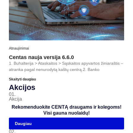
Atnaujinimai
Centas nauja versija 6.6.0
1. Buhalterija > Ataskaitos > Sąskaitos apyvartos žiniaraštis –
atranka pagal nenurodytą kaštų centrą.2. Banko
Skaityti daugiau
Akcijos
01.
Akcija
Rekomenduokite CENTĄ draugams ir kolegoms!
Visi gauna nuolaidų!
Daugiau
02.