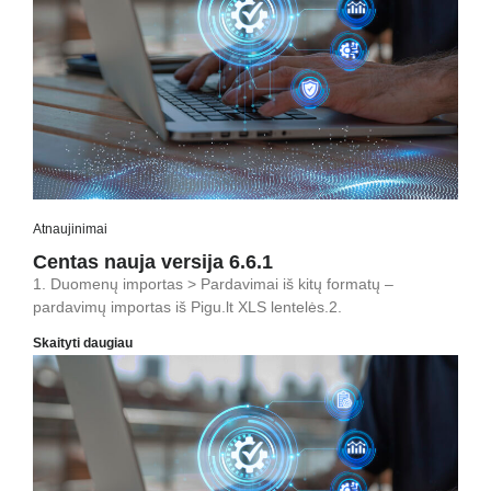
Atnaujinimai
Centas nauja versija 6.6.1
1. Duomenų importas > Pardavimai iš kitų formatų –
pardavimų importas iš Pigu.lt XLS lentelės.2.
Skaityti daugiau