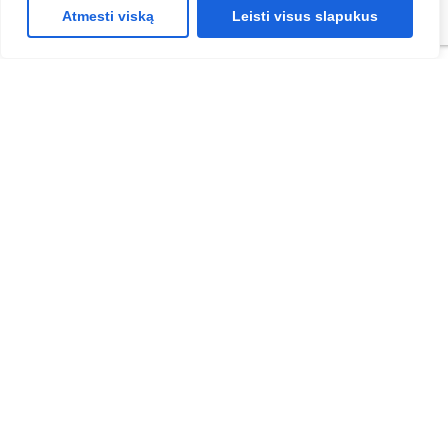
Atmesti viską
Leisti visus slapukus
Vardas
Pavardė
Įmonė
Įmonės el. paštas
Telefonas
Žinutė