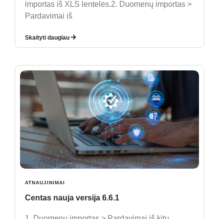
importas iš XLS lentelės.2. Duomenų importas >
Pardavimai iš
Skaityti daugiau
ATNAUJINIMAI
Centas nauja versija 6.6.1
1. Duomenų importas > Pardavimai iš kitų