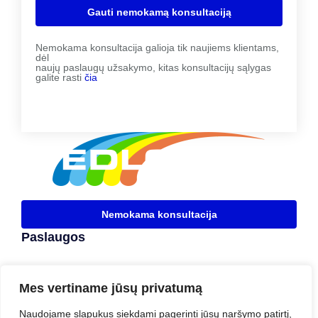
Gauti nemokamą konsultaciją
Nemokama konsultacija galioja tik naujiems klientams,
dėl
naujų paslaugų užsakymo, kitas konsultacijų sąlygas
galite rasti
čia
Nemokama konsultacija
Paslaugos
Materialinių vertybių ir buhalterinės apskaitos
Mes vertiname jūsų privatumą
programa „CENTAS”
Naudojame slapukus siekdami pagerinti jūsų naršymo patirtį,