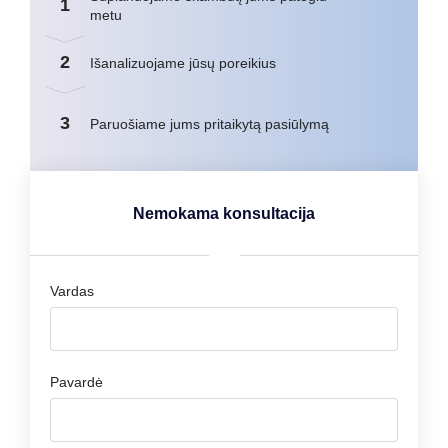
1
metu
2
Išanalizuojame jūsų poreikius
3
Paruošiame jums pritaikytą pasiūlymą
Nemokama konsultacija
Vardas
Pavardė