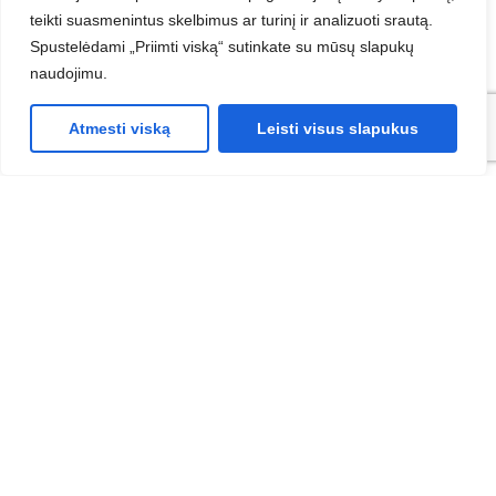
CENTAS WS
teikti suasmenintus skelbimus ar turinį ir analizuoti srautą.
Spustelėdami „Priimti viską“ sutinkate su mūsų slapukų
Advantage Database Server
naudojimu.
NOD32
Atmesti viską
Leisti visus slapukus
Kontaktai
Edlonta, UAB
Įmonės kodas:
225692010
PVM mokėtojo kodas:
LT256920113
Adresas:
Smolensko g. 6-403, LT-03201 Vilnius
El. paštas:
info@edlonta.lt
Telefonas:
+370-699-49562
© 2026
EDLONTA