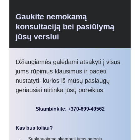
Gaukite nemokamą
konsultaciją bei pasiūlymą
jūsų verslui
Džiaugiamės galėdami atsakyti į visus
jums rūpimus klausimus ir padėti
nustatyti, kurios iš mūsų paslaugų
geriausiai atitinka jūsų poreikius.
Skambinkite: +370-699-49562
Kas bus toliau?
Suplanuojame skambutį jums patogiu