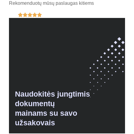
Rekomenduotų mūsų paslaugas kitiems





Naudokitės jungtimis
dokumentų
mainams su savo
užsakovais