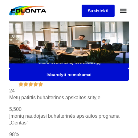
Susisiekti
Buhalterinės apskaitos
programa "Centas"
Saugi, patogi ir lanksti buhalterinė programa Jūsų
įmonei, kuria naudojasi daugiau nei 5500 įmonių
Gauti nemokamą konsultaciją
Išbandyti nemokamai





24
Metų patirtis buhalterinės apskaitos srityje
5,500
Įmonių naudojasi buhalterinės apskaitos programa
„Centas”
98%