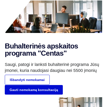
Buhalterinės apskaitos
programa "Centas"
Saugi, patogi ir lanksti buhalterinė programa Jūsų
įmonei, kuria naudojasi daugiau nei 5500 įmonių
Išbandyti nemokamai
Gauti nemokamą konsultaciją