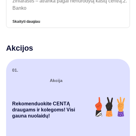
žiniaraštis – atranka pagal nenurodytą kaštų centrą.2.
Banko
Skaityti daugiau
Akcijos
01.
Akcija
Rekomenduokite CENTĄ
draugams ir kolegoms! Visi
gauna nuolaidų!