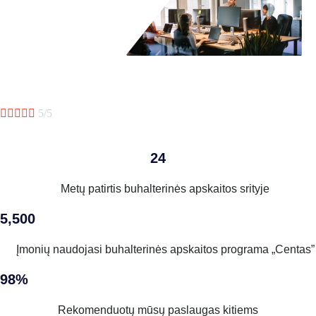





5/5
24
Metų patirtis buhalterinės apskaitos srityje
5,500
Įmonių naudojasi buhalterinės apskaitos programa „Centas”
98%
Rekomenduotų mūsų paslaugas kitiems