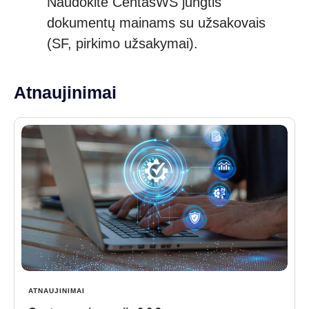
Naudokite CentasWS jungtis
dokumentų mainams su užsakovais
(SF, pirkimo užsakymai).
Atnaujinimai
ATNAUJINIMAI