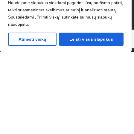
Naudojame slapukus siekdami pagerinti jūsų naršymo patirtį,
teikti suasmenintus skelbimus ar turinį ir analizuoti srautą.
Spustelėdami „Priimti viską“ sutinkate su mūsų slapukų
naudojimu.
Atmesti viską
Leisti visus slapukus
Gaukite nemokamą konsultaciją
bei pasiūlymą jūsų verslui
Džiaugiamės galėdami atsakyti į visus jums
rūpimus klausimus ir padėti nustatyti, kurios iš
mūsų paslaugų geriausiai atitinka jūsų
poreikius.