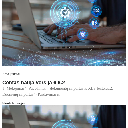
Atnaujinimai
Centas nauja versija 6.6.2
1. Mokėjimai > Pavedimas – dokumentų importas iš XLS lentelės.2.
Duomenų importas > Pardavimai iš
Skaityti daugiau