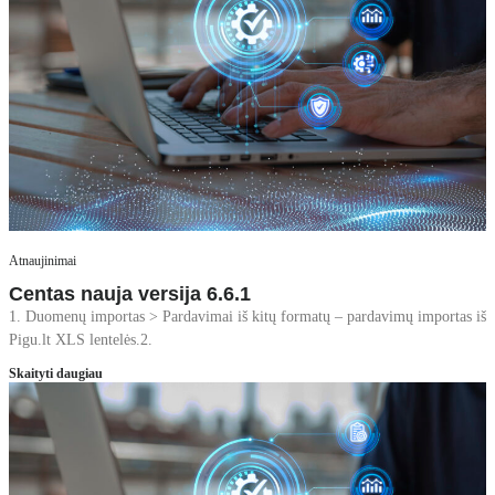
Atnaujinimai
Centas nauja versija 6.6.1
1. Duomenų importas > Pardavimai iš kitų formatų – pardavimų importas iš
Pigu.lt XLS lentelės.2.
Skaityti daugiau