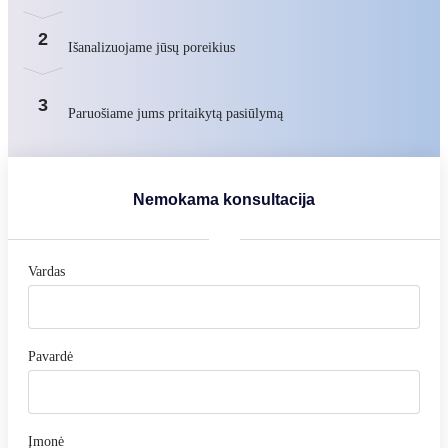
2
Išanalizuojame jūsų poreikius
3
Paruošiame jums pritaikytą pasiūlymą
Nemokama konsultacija
Vardas
Pavardė
Įmonė