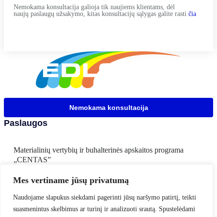
Nemokama konsultacija galioja tik naujiems klientams, dėl
naujų paslaugų užsakymo, kitas konsultacijų sąlygas galite rasti
čia
Nemokama konsultacija
Paslaugos
Materialinių vertybių ir buhalterinės apskaitos programa
„CENTAS”
Mes vertiname jūsų privatumą
CENTAS WS
Naudojame slapukus siekdami pagerinti jūsų naršymo patirtį, teikti
Advantage Database Server
suasmenintus skelbimus ar turinį ir analizuoti srautą. Spustelėdami