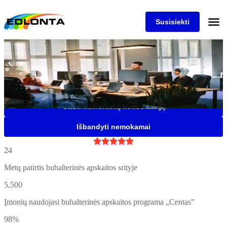
Susisiekti
Buhalterinės apskaitos
programa "Centas"
Saugi, patogi ir lanksti buhalterinė programa Jūsų įmonei, kuria
naudojasi daugiau nei 5500 įmonių
Gauti nemokamą konsultaciją
Išbandyti nemokamai





24
Metų patirtis buhalterinės apskaitos srityje
5,500
Įmonių naudojasi buhalterinės apskaitos programa „Centas”
98%