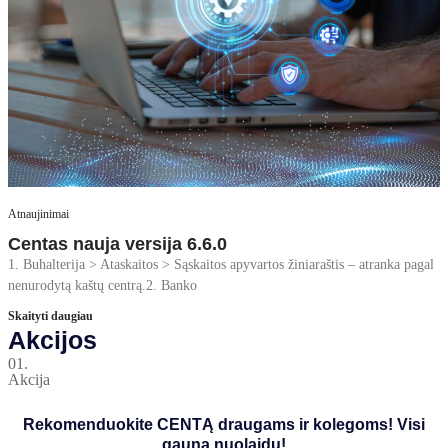
Atnaujinimai
Centas nauja versija 6.6.0
1. Buhalterija > Ataskaitos > Sąskaitos apyvartos žiniaraštis – atranka pagal
nenurodytą kaštų centrą.2. Banko
Skaityti daugiau
Akcijos
01.
Akcija
Rekomenduokite CENTĄ draugams ir kolegoms! Visi
gauna nuolaidų!