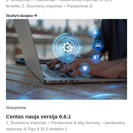
lentelės.2. Duomenų importas > Pardavimai iš
Skaityti daugiau
Atnaujinimai
Centas nauja versija 6.6.1
1. Duomenų importas > Pardavimai iš kitų formatų – pardavimų
importas iš Pigu.lt XLS lentelės.2.