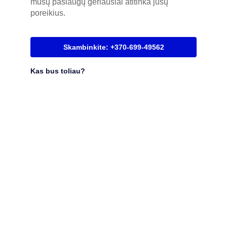
mūsų paslaugų geriausiai atitinka jūsų
poreikius.
Skambinkite: +370-699-49562
Kas bus toliau?