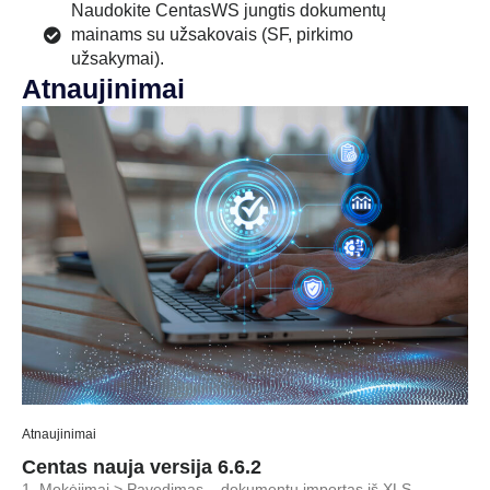
Naudokite CentasWS jungtis dokumentų
mainams su užsakovais (SF, pirkimo
užsakymai).
Atnaujinimai
Atnaujinimai
Centas nauja versija 6.6.2
1. Mokėjimai > Pavedimas – dokumentų importas iš XLS