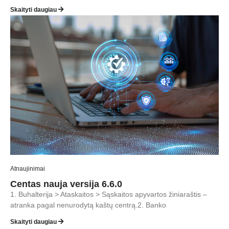
Skaityti daugiau
Atnaujinimai
Centas nauja versija 6.6.0
1. Buhalterija > Ataskaitos > Sąskaitos apyvartos žiniaraštis –
atranka pagal nenurodytą kaštų centrą.2. Banko
Skaityti daugiau