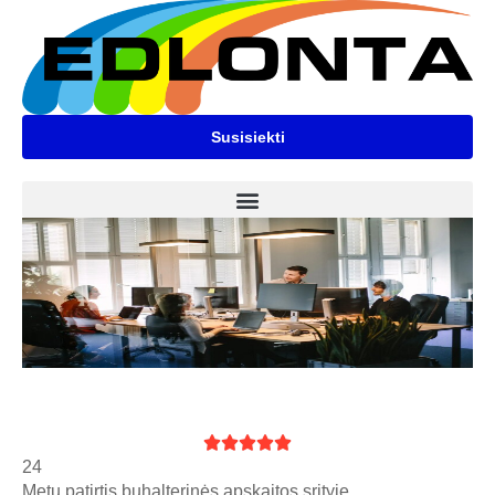
Susisiekti





24
Metų patirtis buhalterinės apskaitos srityje