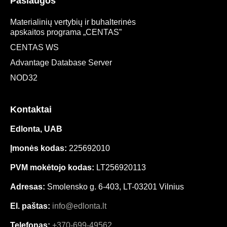
Paslaugos
Materialinių vertybių ir buhalterinės
apskaitos programa „CENTAS”
CENTAS WS
Advantage Database Server
NOD32
Kontaktai
Edlonta, UAB
Įmonės kodas:
225692010
PVM mokėtojo kodas:
LT256920113
Adresas:
Smolensko g. 6-403, LT-03201 Vilnius
El. paštas:
info@edlonta.lt
Telefonas:
+370-699-49562