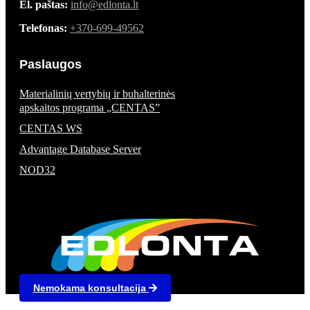
El. paštas:
info@edlonta.lt
Telefonas:
+370-699-49562
Paslaugos
Materialinių vertybių ir buhalterinės
apskaitos programa „CENTAS”
CENTAS WS
Advantage Database Server
NOD32
Nemokama konsultacija