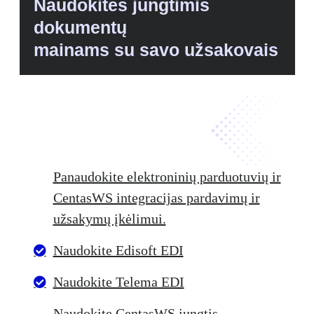
Naudokitės jungtimis
dokumentų
mainams su savo užsakovais
Panaudokite elektroninių parduotuvių ir
CentasWS integracijas pardavimų ir
užsakymų įkėlimui.
Naudokite Edisoft EDI
Naudokite Telema EDI
Naudokite CentasWS jungtis