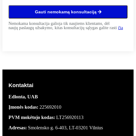
Gauti nemokamą konsultaciją
Nemokama konsultacija galioja tik naujiems klientams, dėl
naujų paslaugų užsakymo, kitas konsultacijų sąlygas galite rasti
čia
Kontaktai
Edlonta, UAB
Įmonės kodas:
225692010
PVM mokėtojo kodas:
LT256920113
Adresas:
Smolensko g. 6-403, LT-03201 Vilnius