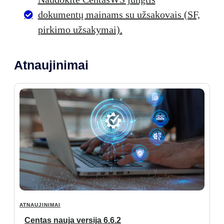
dokumentų mainams su užsakovais (SF,
pirkimo užsakymai).
Atnaujinimai
ATNAUJINIMAI
Centas nauja versija 6.6.2