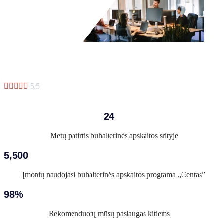





5/5
24
Metų patirtis buhalterinės apskaitos srityje
5,500
Įmonių naudojasi buhalterinės apskaitos programa „Centas”
98%
Rekomenduotų mūsų paslaugas kitiems