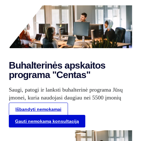
Buhalterinės apskaitos
programa "Centas"
Saugi, patogi ir lanksti buhalterinė programa Jūsų
įmonei, kuria naudojasi daugiau nei 5500 įmonių
Išbandyti nemokamai
Gauti nemokamą konsultaciją