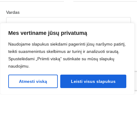
Vardas
Mes vertiname jūsų privatumą
Pavardė
Naudojame slapukus siekdami pagerinti jūsų naršymo patirtį,
teikti suasmenintus skelbimus ar turinį ir analizuoti srautą.
Spustelėdami „Priimti viską“ sutinkate su mūsų slapukų
naudojimu.
Įmonė
Atmesti viską
Leisti visus slapukus
Įmonės el. paštas
Telefonas