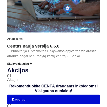
Atnaujinimai
Centas nauja versija 6.6.0
1. Buhalterija > Ataskaitos > Sąskaitos apyvartos žiniaraštis –
atranka pagal nenurodytą kaštų centrą.2. Banko
Skaityti daugiau
Akcijos
01.
Akcija
Rekomenduokite CENTĄ draugams ir kolegoms!
Visi gauna nuolaidų!
Daugiau
02.