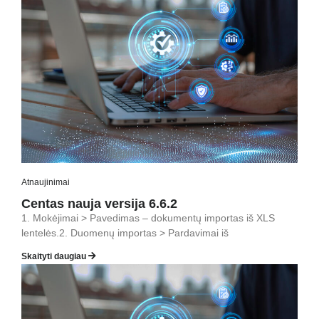
Atnaujinimai
Centas nauja versija 6.6.2
1. Mokėjimai > Pavedimas – dokumentų importas iš XLS
lentelės.2. Duomenų importas > Pardavimai iš
Skaityti daugiau