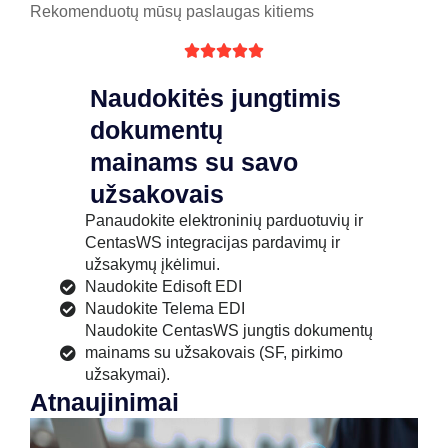
Rekomenduotų mūsų paslaugas kitiems





Naudokitės jungtimis
dokumentų
mainams su savo
užsakovais
Panaudokite elektroninių parduotuvių ir
CentasWS integracijas pardavimų ir
užsakymų įkėlimui.
Naudokite Edisoft EDI
Naudokite Telema EDI
Naudokite CentasWS jungtis dokumentų
mainams su užsakovais (SF, pirkimo
užsakymai).
Atnaujinimai