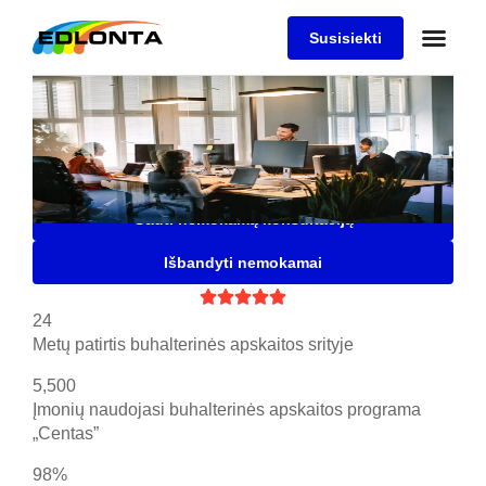
Susisiekti
Buhalterinės apskaitos
programa "Centas"
Saugi, patogi ir lanksti buhalterinė programa Jūsų
įmonei, kuria naudojasi daugiau nei 5500 įmonių
Gauti nemokamą konsultaciją
Išbandyti nemokamai





24
Metų patirtis buhalterinės apskaitos srityje
5,500
Įmonių naudojasi buhalterinės apskaitos programa
„Centas”
98%