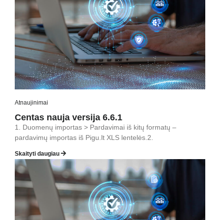
Atnaujinimai
Centas nauja versija 6.6.1
1. Duomenų importas > Pardavimai iš kitų formatų –
pardavimų importas iš Pigu.lt XLS lentelės.2.
Skaityti daugiau