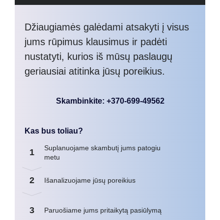
Džiaugiamės galėdami atsakyti į visus
jums rūpimus klausimus ir padėti
nustatyti, kurios iš mūsų paslaugų
geriausiai atitinka jūsų poreikius.
Skambinkite: +370-699-49562
Kas bus toliau?
Suplanuojame skambutį jums patogiu
1
metu
2
Išanalizuojame jūsų poreikius
3
Paruošiame jums pritaikytą pasiūlymą