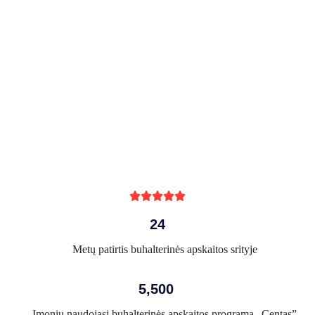





24
Metų patirtis buhalterinės apskaitos srityje
5,500
Įmonių naudojasi buhalterinės apskaitos programa „Centas”