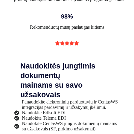
98%
Rekomenduotų mūsų paslaugas kitiems





Naudokitės jungtimis
dokumentų
mainams su savo
užsakovais
Panaudokite elektroninių parduotuvių ir CentasWS
integracijas pardavimų ir užsakymų įkėlimui.
Naudokite Edisoft EDI
Naudokite Telema EDI
Naudokite CentasWS jungtis dokumentų mainams
su užsakovais (SF, pirkimo užsakymai).