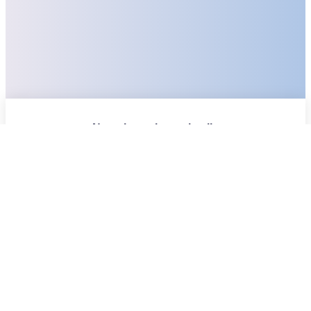
Nemokama konsultacija
Vardas
Pavardė
Įmonė