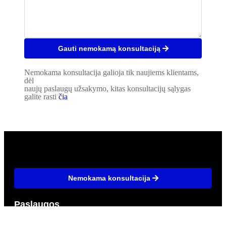
Gauti nemokamą konsultaciją
Nemokama konsultacija galioja tik naujiems klientams,
dėl
naujų paslaugų užsakymo, kitas konsultacijų sąlygas
galite rasti
čia
Nemokama konsultacija
Paslaugos
Materialinių vertybių ir buhalterinės