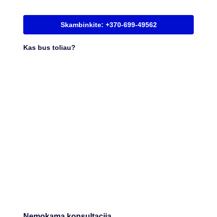
Skambinkite: +370-699-49562
Kas bus toliau?
Nemokama konsultacija