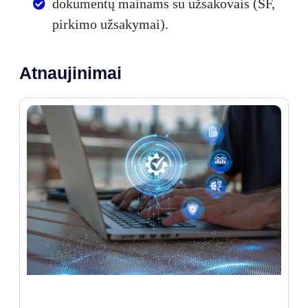
dokumentų mainams su užsakovais (SF,
pirkimo užsakymai).
Atnaujinimai