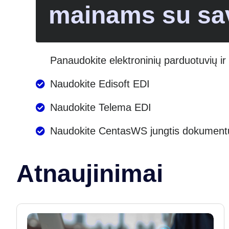
mainams su sa
Panaudokite elektroninių parduotuvių i
Naudokite Edisoft EDI
Naudokite Telema EDI
Naudokite CentasWS jungtis dokumentų
Atnaujinimai