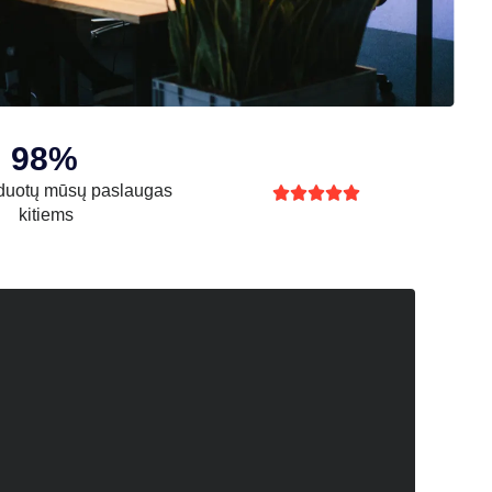
98%
uotų mūsų paslaugas





kitiems