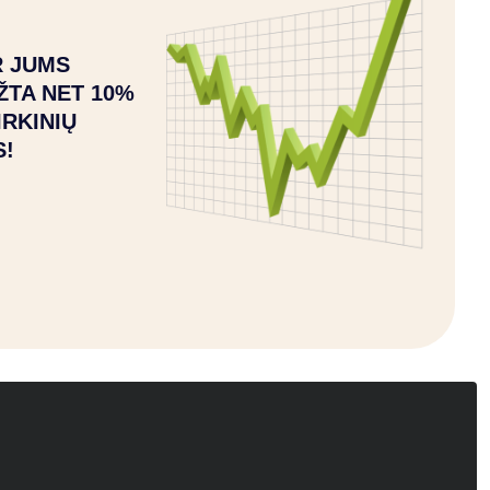
 JUMS
ŽTA NET 10%
IRKINIŲ
S!