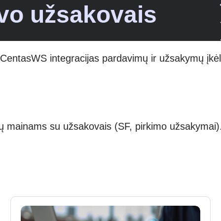
vo užsakovais
r CentasWS integracijas pardavimų ir užsakymų įkėl
 mainams su užsakovais (SF, pirkimo užsakymai)