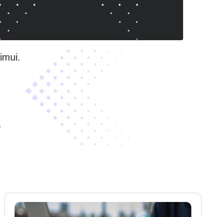
imui.
.