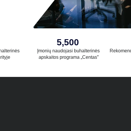
5,500
halterinės
Įmonių naudojasi buhalterinės
Rekomend
rityje
apskaitos programa „Centas”