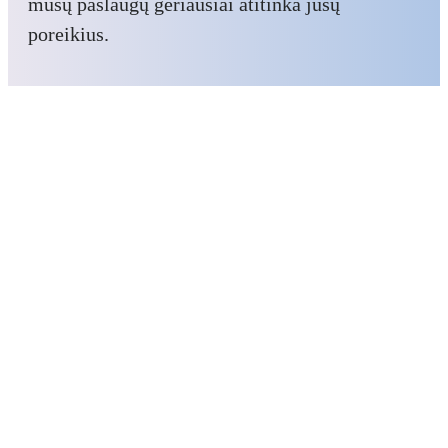
mūsų paslaugų geriausiai atitinka jūsų
poreikius.
Skambinkite: +370-699-49562
Kas bus toliau?
Nemokama konsultacija