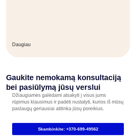
Daugiau
Gaukite nemokamą konsultaciją
bei pasiūlymą jūsų verslui
Džiaugiamės galėdami atsakyti į visus jums
rūpimus klausimus ir padėti nustatyti, kurios iš mūsų
paslaugų geriausiai atitinka jūsų poreikius.
Skambinkite: +370-699-49562