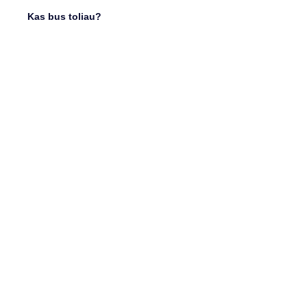
Kas bus toliau?
Nemokama konsultacija