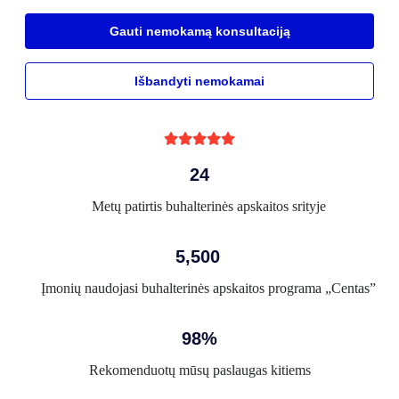
Gauti nemokamą konsultaciją
Išbandyti nemokamai





24
Metų patirtis buhalterinės apskaitos srityje
5,500
Įmonių naudojasi buhalterinės apskaitos programa „Centas”
98%
Rekomenduotų mūsų paslaugas kitiems