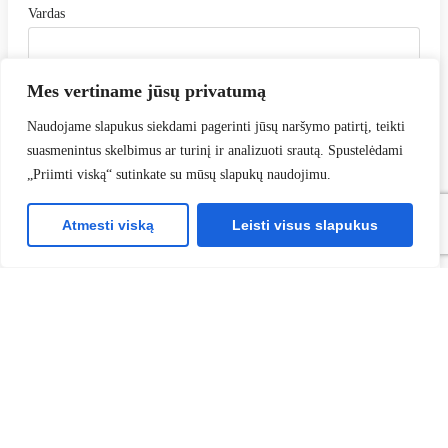
Vardas
Mes vertiname jūsų privatumą
Pavardė
Naudojame slapukus siekdami pagerinti jūsų naršymo patirtį, teikti
suasmenintus skelbimus ar turinį ir analizuoti srautą. Spustelėdami
„Priimti viską“ sutinkate su mūsų slapukų naudojimu.
Įmonė
Atmesti viską
Leisti visus slapukus
Įmonės el. paštas
Telefonas
Žinutė