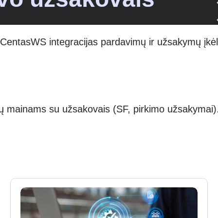
r CentasWS integracijas pardavimų ir užsakymų įkėl
 mainams su užsakovais (SF, pirkimo užsakymai)