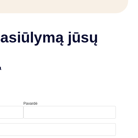
pasiūlymą jūsų
a
Pavardė