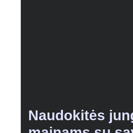
Naudokitės jun
mainams su sa