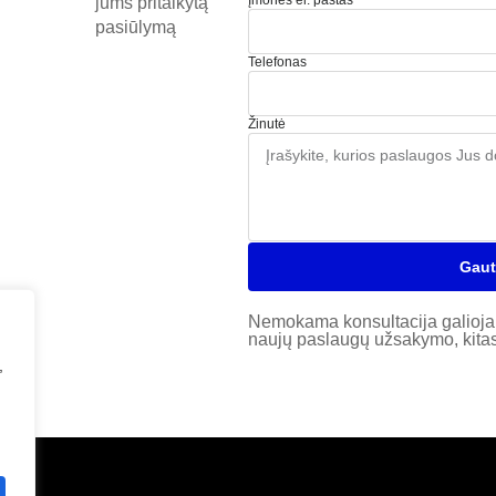
Įmonės el. paštas
jums pritaikytą
pasiūlymą
Telefonas
Žinutė
Gaut
Nemokama konsultacija galioja 
naujų paslaugų užsakymo, kitas 
,