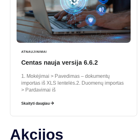
ATNAUJINIMAI
Centas nauja versija 6.6.2
1. Mokėjimai > Pavedimas – dokumentų
importas iš XLS lentelės.2. Duomenų importas
> Pardavimai iš
Skaityti daugiau
Akcijos