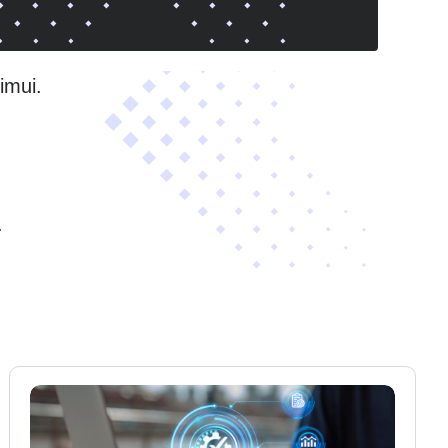
imui.
.