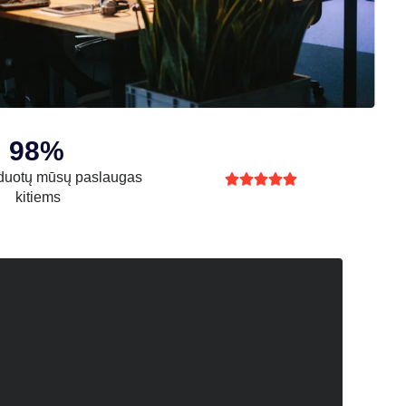
98%
uotų mūsų paslaugas





kitiems