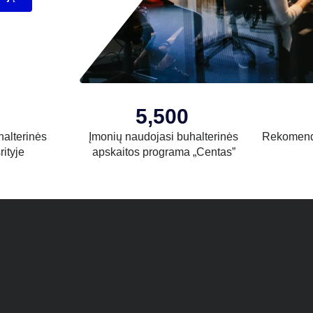
5,500
halterinės
Įmonių naudojasi buhalterinės
Rekomend
rityje
apskaitos programa „Centas”