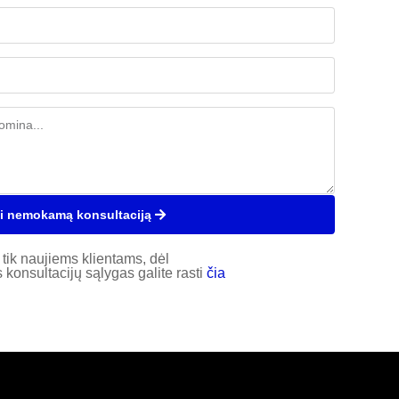
i nemokamą konsultaciją
tik naujiems klientams, dėl
konsultacijų sąlygas galite rasti
čia