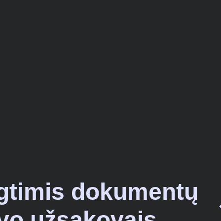
gtimis dokumentų
vo užsakovais