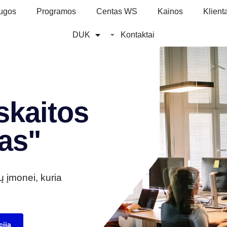
ugos
Programos
Centas WS
Kainos
Klien
DUK
Kontaktai
skaitos
as"
ų įmonei, kuria
iją