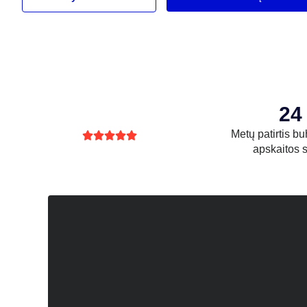
24
Metų patirtis bu





apskaitos s