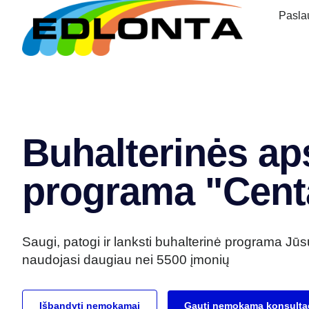
Pasla
Buhalterinės ap
programa "Cent
Saugi, patogi ir lanksti buhalterinė programa Jūs
naudojasi daugiau nei 5500 įmonių
Išbandyti nemokamai
Gauti nemokamą konsultac