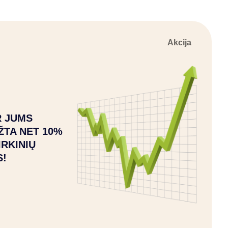
Akcija
 JUMS
ŽTA NET 10%
IRKINIŲ
S!