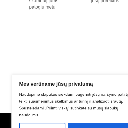
skambutį jums
jūsų poreikius
patogiu metu
Mes vertiname jūsų privatumą
Naudojame slapukus siekdami pagerinti jūsų naršymo patirtį
teikti suasmenintus skelbimus ar turinį ir analizuoti srautą.
Spustelėdami „Priimti viską“ sutinkate su mūsų slapukų
naudojimu.