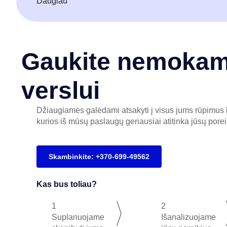
Daugiau
Gaukite nemokamą
verslui
Džiaugiamės galėdami atsakyti į visus jums rūpimus kl
kurios iš mūsų paslaugų geriausiai atitinka jūsų porei
Skambinkite: +370-699-49562
Kas bus toliau?
1
2
Suplanuojame
Išanalizuojame