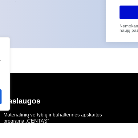
Nemokama 
naujų pas
,
Paslaugos
Materialinių vertybių ir buhalterinės apskaitos
programa „CENTAS”
CENTAS WS