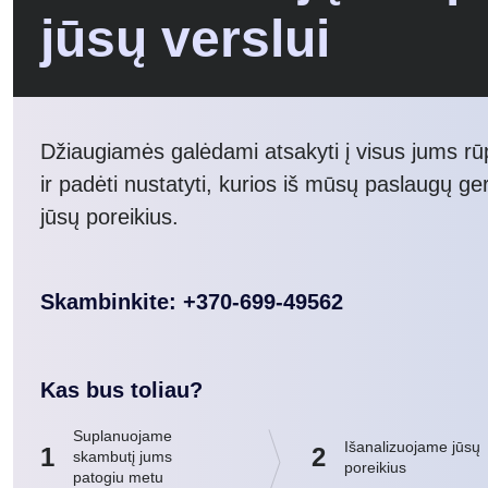
jūsų verslui
Džiaugiamės galėdami atsakyti į visus jums r
ir padėti nustatyti, kurios iš mūsų paslaugų ger
jūsų poreikius.
Skambinkite: +370-699-49562
Kas bus toliau?
Suplanuojame
Išanalizuojame jūsų
1
2
skambutį jums
poreikius
patogiu metu