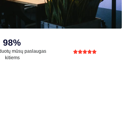
98%
uotų mūsų paslaugas





kitiems