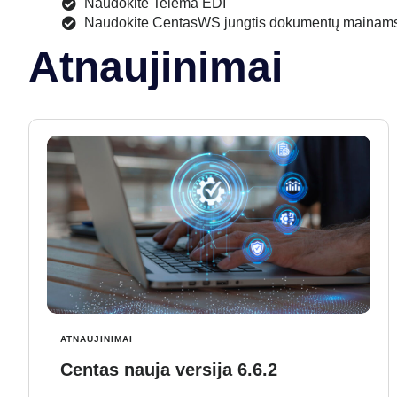
Naudokite Telema EDI
Naudokite CentasWS jungtis dokumentų mainams 
Atnaujinimai
ATNAUJINIMAI
Centas nauja versija 6.6.2