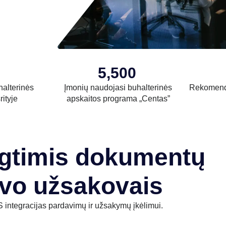
5,500
halterinės
Įmonių naudojasi buhalterinės
Rekomend
rityje
apskaitos programa „Centas”
ngtimis dokumentų
vo užsakovais
 integracijas pardavimų ir užsakymų įkėlimui.