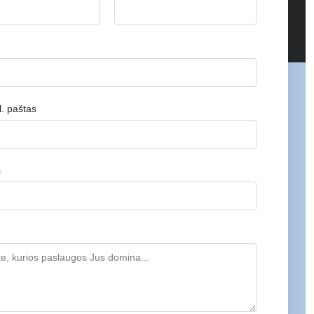
. paštas
s