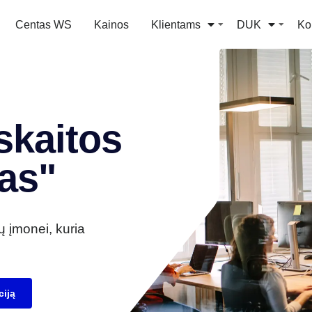
Centas WS
Kainos
Klientams
DUK
Ko
skaitos
as"
ų įmonei, kuria
iją