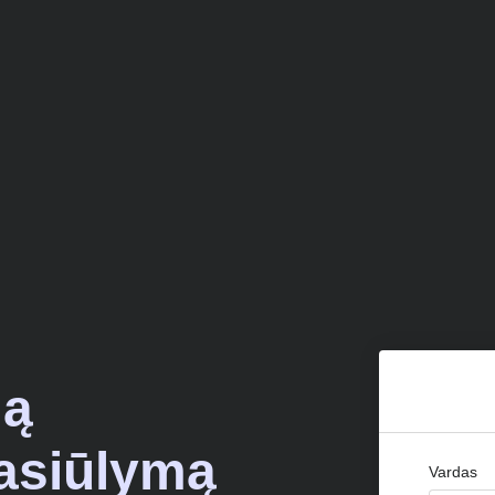
mą
pasiūlymą
Vardas