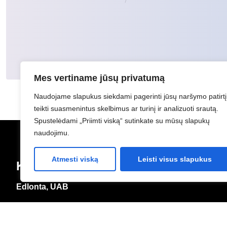
Mes vertiname jūsų privatumą
Naudojame slapukus siekdami pagerinti jūsų naršymo patirtį
teikti suasmenintus skelbimus ar turinį ir analizuoti srautą.
Spustelėdami „Priimti viską“ sutinkate su mūsų slapukų
naudojimu.
Atmesti viską
Leisti visus slapukus
Kontaktai
Edlonta, UAB
Įmonės kodas:
225692010
PVM mokėtojo kodas:
LT256920113