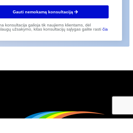
Gauti nemokamą konsultaciją
konsultacija galioja tik naujiems klientams, dėl
laugų užsakymo, kitas konsultacijų sąlygas galite rasti
čia