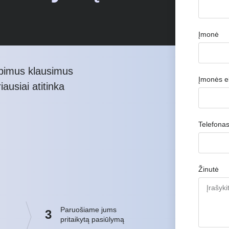
Įmonė
ūpimus klausimus
Įmonės el
iausiai atitinka
Telefona
Žinutė
Paruošiame jums
3
pritaikytą pasiūlymą