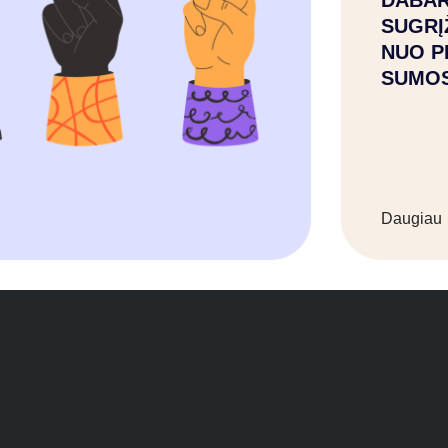
DABAR
SUGRĮ
NUO P
SUMO
Daugiau