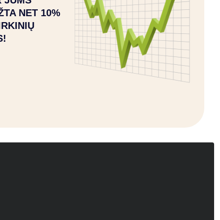
 JUMS
ŽTA NET 10%
IRKINIŲ
S!