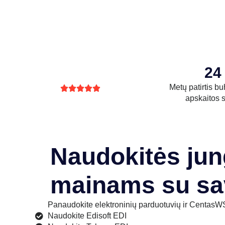
24
Metų patirtis bu





apskaitos s
Naudokitės ju
mainams su sa
Panaudokite elektroninių parduotuvių ir CentasWS
Naudokite Edisoft EDI