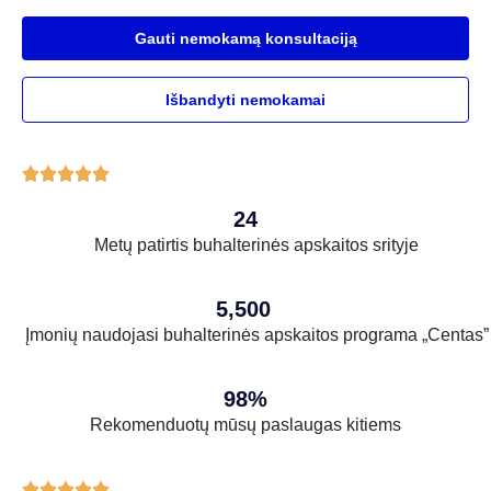
Gauti nemokamą konsultaciją
Išbandyti nemokamai





24
Metų patirtis buhalterinės apskaitos srityje
5,500
Įmonių naudojasi buhalterinės apskaitos programa „Centas”
98%
Rekomenduotų mūsų paslaugas kitiems




