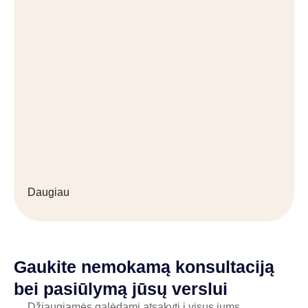
Daugiau
Gaukite nemokamą konsultaciją
bei pasiūlymą jūsų verslui
Džiaugiamės galėdami atsakyti į visus jums