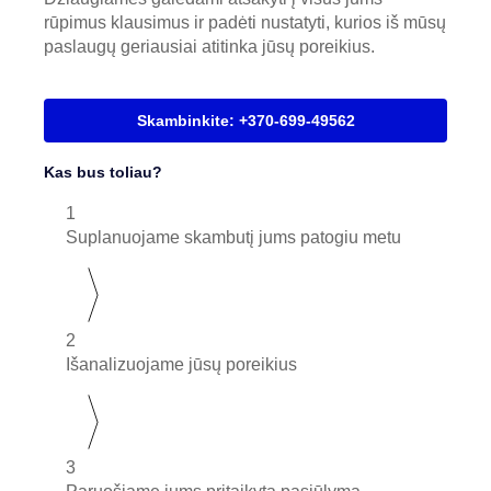
rūpimus klausimus ir padėti nustatyti, kurios iš mūsų
paslaugų geriausiai atitinka jūsų poreikius.
Skambinkite: +370-699-49562
Kas bus toliau?
1
Suplanuojame skambutį jums patogiu metu
2
Išanalizuojame jūsų poreikius
3