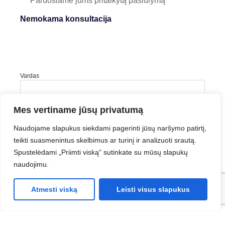
Paruošiame jums pritaikytą pasiūlymą
Nemokama konsultacija
Vardas
Pavardė
Mes vertiname jūsų privatumą
Naudojame slapukus siekdami pagerinti jūsų naršymo patirtį,
Įmonė
teikti suasmenintus skelbimus ar turinį ir analizuoti srautą.
Spustelėdami „Priimti viską“ sutinkate su mūsų slapukų
naudojimu.
Įmonės el. paštas
Atmesti viską
Leisti visus slapukus
Telefonas
Žinutė