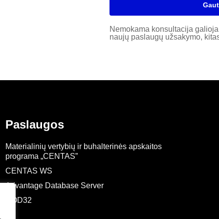
Gaut
Nemokama konsultacija galioja 
naujų paslaugų užsakymo, kitas 
Paslaugos
Materialinių vertybių ir buhalterinės apskaitos
programa „CENTAS”
CENTAS WS
Advantage Database Server
NOD32
,