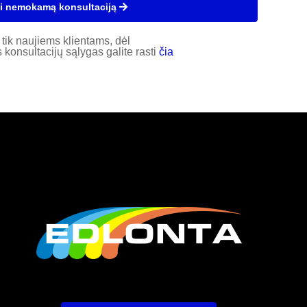
i nemokamą konsultaciją
tik naujiems klientams, dėl
konsultacijų sąlygas galite rasti
čia