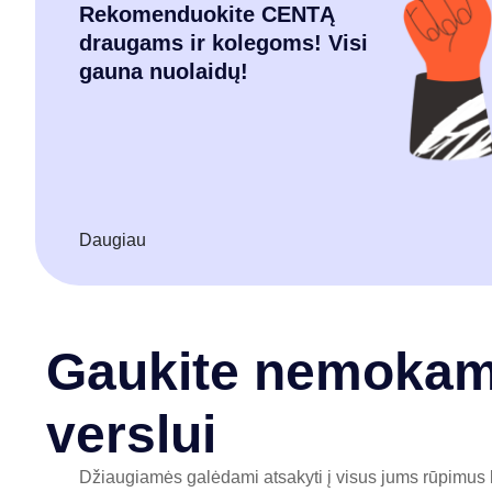
Rekomenduokite CENTĄ
draugams ir kolegoms! Visi
gauna nuolaidų!
Daugiau
Gaukite nemokamą
verslui
Džiaugiamės galėdami atsakyti į visus jums rūpimus kl