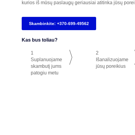
kurios iš mūsų paslaugų geriausiai atitinka jūsų porei
Skambinkite: +370-699-49562
Kas bus toliau?
1
2
Suplanuojame
Išanalizuojame
skambutį jums
jūsų poreikius
patogiu metu