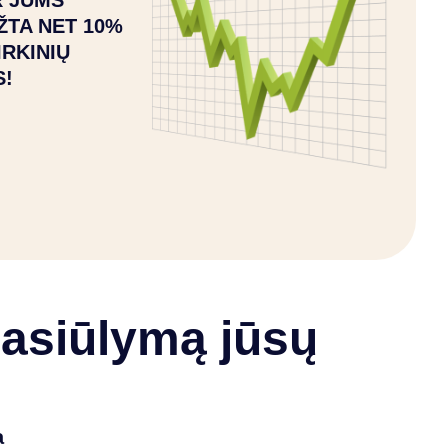
 JUMS
ŽTA NET 10%
IRKINIŲ
S!
pasiūlymą jūsų
a