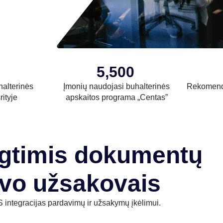
5,500
halterinės
Įmonių naudojasi buhalterinės
Rekomend
rityje
apskaitos programa „Centas”
ngtimis dokumentų
vo užsakovais
 integracijas pardavimų ir užsakymų įkėlimui.