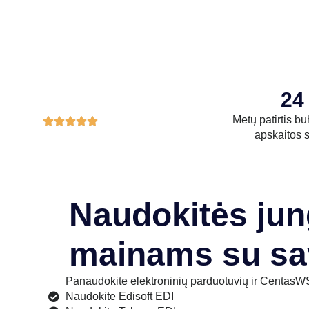
24
Metų patirtis bu





apskaitos s
Naudokitės ju
mainams su sa
Panaudokite elektroninių parduotuvių ir CentasWS
Naudokite Edisoft EDI