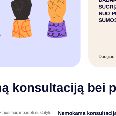
DABAR
SUGRĮ
NUO P
SUMO
Daugiau
 konsultaciją bei 
ausimus ir padėti nustatyti,
Nemokama konsultacij