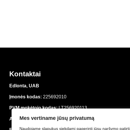
Kontaktai
Edlonta, UAB
Įmonės kodas:
225692010
PVM mokėtojo kodas:
LT256920113
Mes vertiname jūsų privatumą
Adresas:
Smolensko g. 6-403, LT-03201 Vilnius
Naudojame slapukus siekdami pagerinti jūsų naršymo patirtį
El. paštas:
info@edlonta.lt