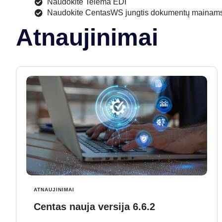
Naudokite Telema EDI
Naudokite CentasWS jungtis dokumentų mainams 
Atnaujinimai
ATNAUJINIMAI
Centas nauja versija 6.6.2