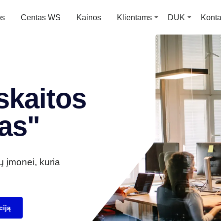
os
Centas WS
Kainos
Klientams
DUK
Konta
skaitos
as"
ų įmonei, kuria
iją