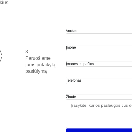
kius.
Vardas
Įmonė
3
Paruošiame
Įmonės el. paštas
jums pritaikytą
pasiūlymą
Telefonas
Žinutė