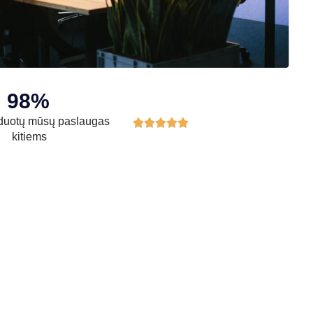
98%
uotų mūsų paslaugas





kitiems