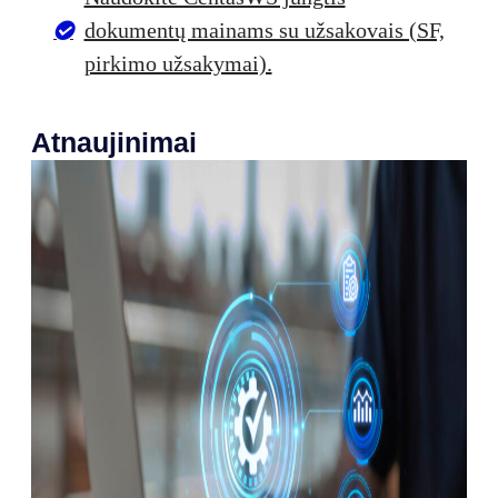
dokumentų mainams su užsakovais (SF,
pirkimo užsakymai).
Atnaujinimai