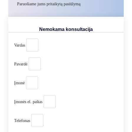
Paruošiame jums pritaikytą pasiūlymą
Nemokama konsultacija
Vardas
Pavardė
Įmonė
Įmonės el. paštas
Telefonas