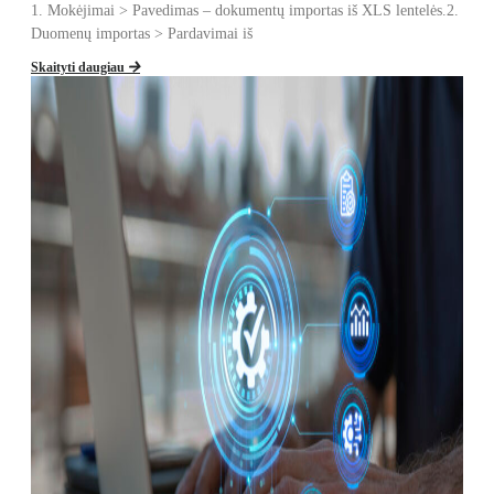
1. Mokėjimai > Pavedimas – dokumentų importas iš XLS lentelės.2.
Duomenų importas > Pardavimai iš
Skaityti daugiau