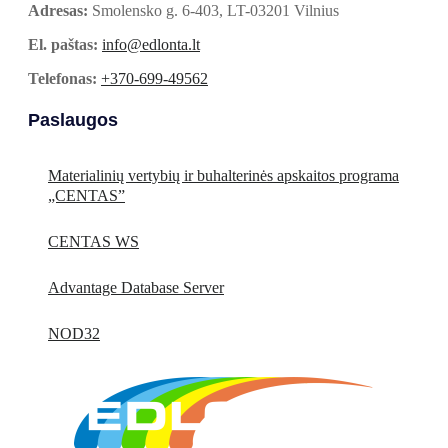
Adresas:
Smolensko g. 6-403, LT-03201 Vilnius
El. paštas:
info@edlonta.lt
Telefonas:
+370-699-49562
Paslaugos
Materialinių vertybių ir buhalterinės apskaitos programa
„CENTAS”
CENTAS WS
Advantage Database Server
NOD32