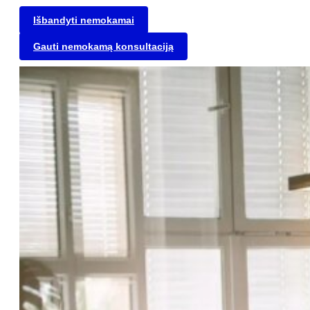
Išbandyti nemokamai
Gauti nemokamą konsultaciją