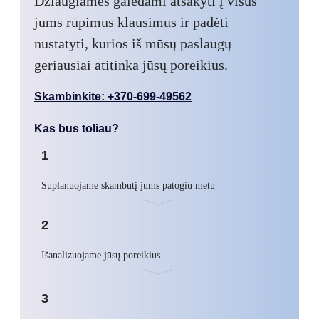
Džiaugiamės galėdami atsakyti į visus
jums rūpimus klausimus ir padėti
nustatyti, kurios iš mūsų paslaugų
geriausiai atitinka jūsų poreikius.
Skambinkite: +370-699-49562
Kas bus toliau?
1
Suplanuojame skambutį jums patogiu metu
2
Išanalizuojame jūsų poreikius
3