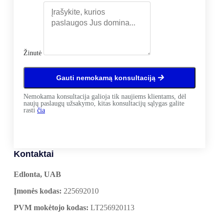
Žinutė
Gauti nemokamą konsultaciją
Nemokama konsultacija galioja tik naujiems klientams, dėl
naujų paslaugų užsakymo, kitas konsultacijų sąlygas galite
rasti
čia
Kontaktai
Edlonta, UAB
Įmonės kodas:
225692010
PVM mokėtojo kodas:
LT256920113