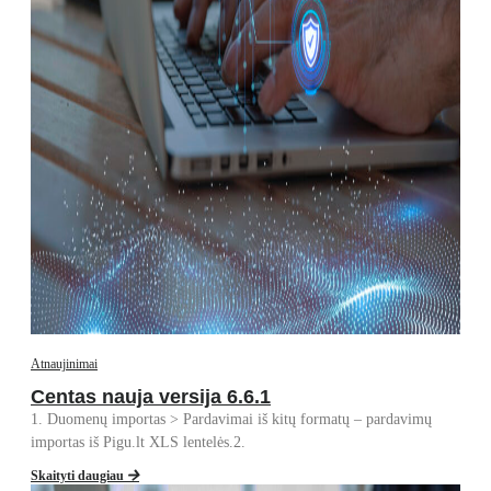
Atnaujinimai
Centas nauja versija 6.6.1
1. Duomenų importas > Pardavimai iš kitų formatų – pardavimų
importas iš Pigu.lt XLS lentelės.2.
Skaityti daugiau