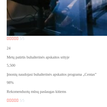





5/5
24
Metų patirtis buhalterinės apskaitos srityje
5,500
Įmonių naudojasi buhalterinės apskaitos programa „Centas”
98%
Rekomenduotų mūsų paslaugas kitiems





5/5