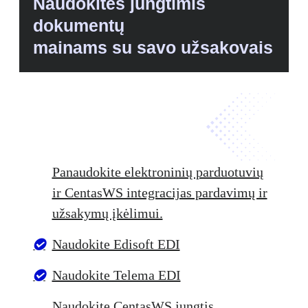
Naudokitės jungtimis
dokumentų
mainams su savo užsakovais
Panaudokite elektroninių parduotuvių
ir CentasWS integracijas pardavimų ir
užsakymų įkėlimui.
Naudokite Edisoft EDI
Naudokite Telema EDI
Naudokite CentasWS jungtis