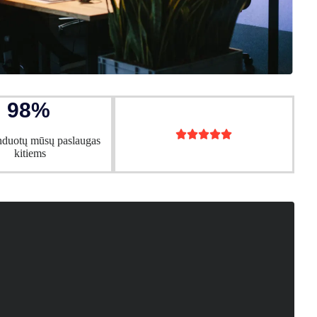
98%





duotų mūsų paslaugas
kitiems