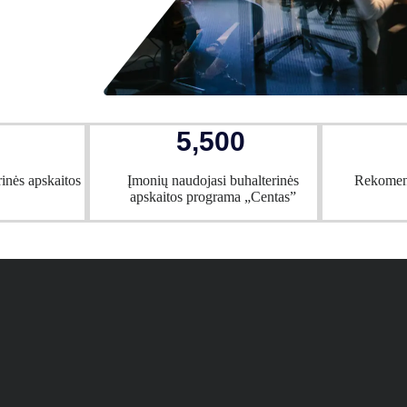
5,500
rinės apskaitos
Įmonių naudojasi buhalterinės
Rekomen
apskaitos programa „Centas”