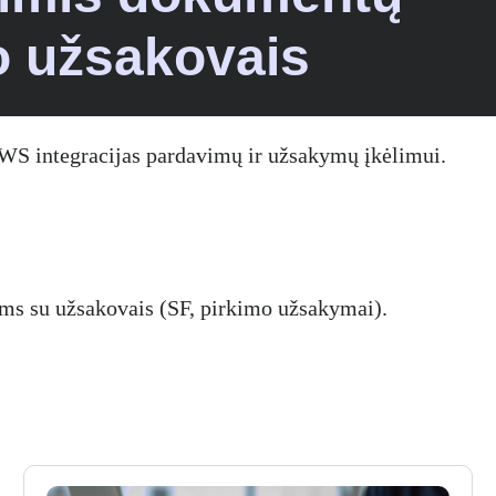
 užsakovais
sWS integracijas pardavimų ir užsakymų įkėlimui.
s su užsakovais (SF, pirkimo užsakymai).