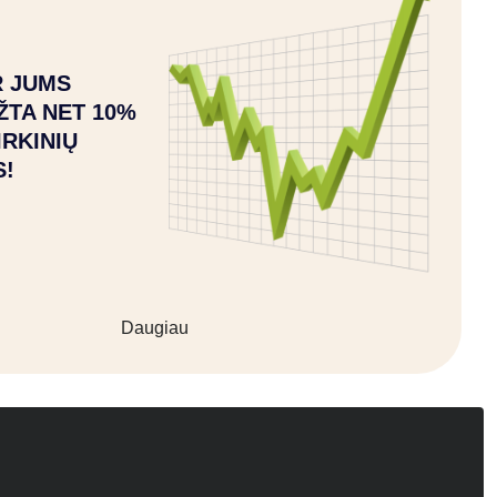
 JUMS
ŽTA NET 10%
IRKINIŲ
S!
Daugiau