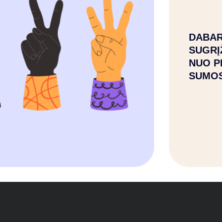
DABAR
SUGRĮ
NUO P
SUMO