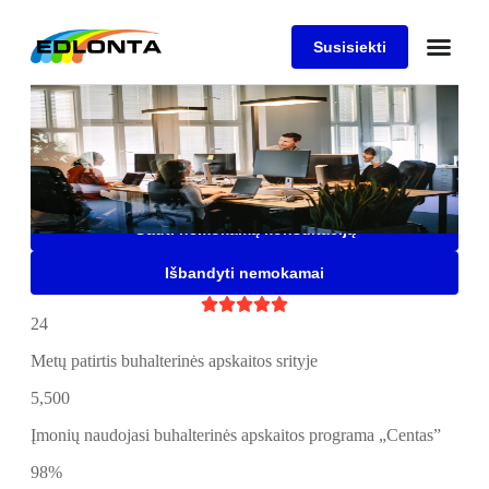
Susisiekti
Buhalterinės apskaitos
programa "Centas"
Saugi, patogi ir lanksti buhalterinė programa Jūsų įmonei,
kuria naudojasi daugiau nei 5500 įmonių
Gauti nemokamą konsultaciją
Išbandyti nemokamai





24
Metų patirtis buhalterinės apskaitos srityje
5,500
Įmonių naudojasi buhalterinės apskaitos programa „Centas”
98%