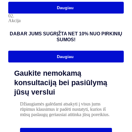
Daugiau
02.
Akcija
DABAR JUMS SUGRĮŽTA NET 10% NUO PIRKINIŲ
SUMOS!
Daugiau
Gaukite nemokamą
konsultaciją bei pasiūlymą
jūsų verslui
Džiaugiamės galėdami atsakyti į visus jums
rūpimus klausimus ir padėti nustatyti, kurios iš
mūsų paslaugų geriausiai atitinka jūsų poreikius.