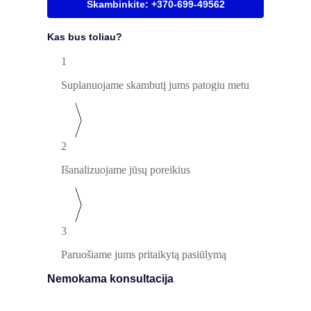
Skambinkite: +370-699-49562
Kas bus toliau?
1
Suplanuojame skambutį jums patogiu metu
2
Išanalizuojame jūsų poreikius
3
Paruošiame jums pritaikytą pasiūlymą
Nemokama konsultacija