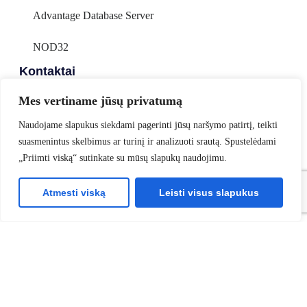
Advantage Database Server
NOD32
Kontaktai
Mes vertiname jūsų privatumą
Edlonta, UAB
Naudojame slapukus siekdami pagerinti jūsų naršymo patirtį, teikti
Įmonės kodas:
225692010
suasmenintus skelbimus ar turinį ir analizuoti srautą. Spustelėdami
PVM mokėtojo kodas:
LT256920113
„Priimti viską“ sutinkate su mūsų slapukų naudojimu.
Adresas:
Smolensko g. 6-403, LT-03201 Vilnius
Atmesti viską
Leisti visus slapukus
El. paštas:
info@edlonta.lt
Telefonas:
+370-699-49562
© 2026
EDLONTA
Privatumo politika