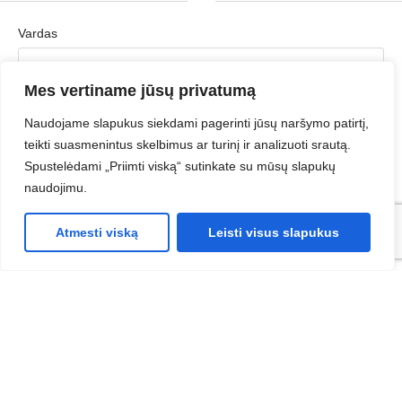
Vardas
Mes vertiname jūsų privatumą
Pavardė
Naudojame slapukus siekdami pagerinti jūsų naršymo patirtį,
teikti suasmenintus skelbimus ar turinį ir analizuoti srautą.
Spustelėdami „Priimti viską“ sutinkate su mūsų slapukų
naudojimu.
Įmonė
Atmesti viską
Leisti visus slapukus
Įmonės el. paštas
Telefonas