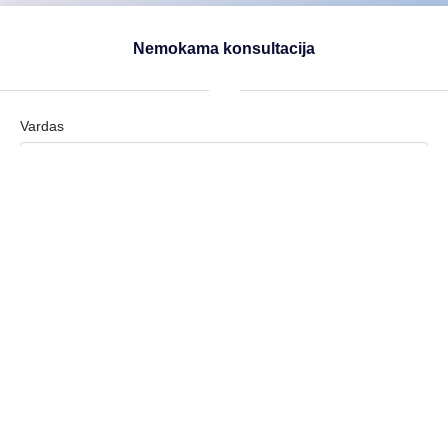
Nemokama konsultacija
Vardas
Pavardė
Įmonė
Įmonės el. paštas