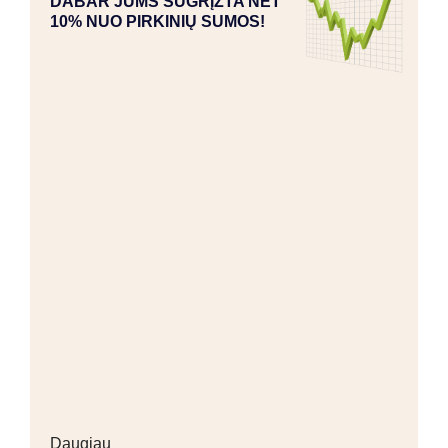
DABAR JUMS SUGRĮŽTA NET
10% NUO PIRKINIŲ SUMOS!
Daugiau