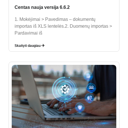
Centas nauja versija 6.6.2
1. Mokėjimai > Pavedimas – dokumentų
importas iš XLS lentelės.2. Duomenų importas >
Pardavimai iš
Skaityti daugiau