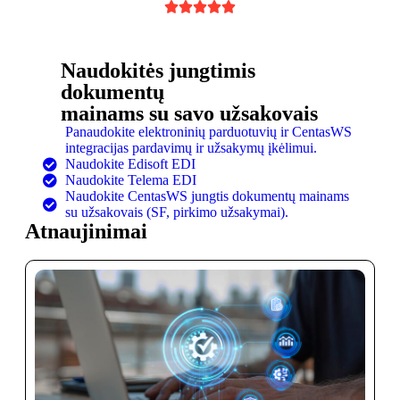





Naudokitės jungtimis
dokumentų
mainams su savo užsakovais
Panaudokite elektroninių parduotuvių ir CentasWS
integracijas pardavimų ir užsakymų įkėlimui.
Naudokite Edisoft EDI
Naudokite Telema EDI
Naudokite CentasWS jungtis dokumentų mainams
su užsakovais (SF, pirkimo užsakymai).
Atnaujinimai