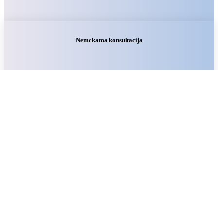
Nemokama konsultacija
Vardas
Pavardė
Įmonė
Įmonės el. paštas