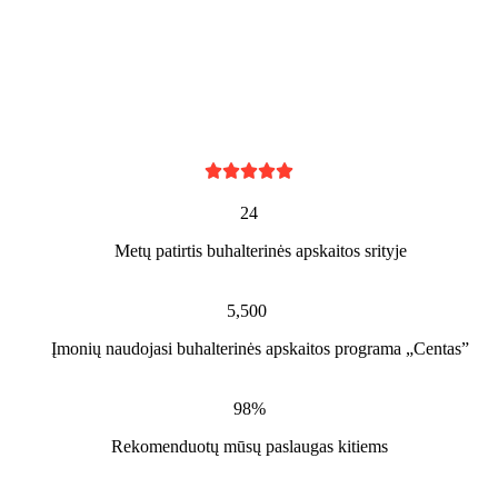





24
Metų patirtis buhalterinės apskaitos srityje
5,500
Įmonių naudojasi buhalterinės apskaitos programa „Centas”
98%
Rekomenduotų mūsų paslaugas kitiems