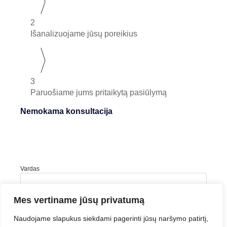
2
Išanalizuojame jūsų poreikius
3
Paruošiame jums pritaikytą pasiūlymą
Nemokama konsultacija
Vardas
Mes vertiname jūsų privatumą
Pavardė
Naudojame slapukus siekdami pagerinti jūsų naršymo patirtį,