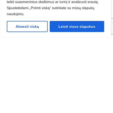
Įmonė
teikti suasmenintus skelbimus ar turinį ir analizuoti srautą.
Spustelėdami „Priimti viską“ sutinkate su mūsų slapukų
naudojimu.
Įmonės el. paštas
Atmesti viską
Leisti visus slapukus
Telefonas
Žinutė
Gauti nemokamą konsultaciją
Nemokama konsultacija galioja tik naujiems
klientams, dėl
naujų paslaugų užsakymo, kitas konsultacijų
sąlygas galite rasti
čia