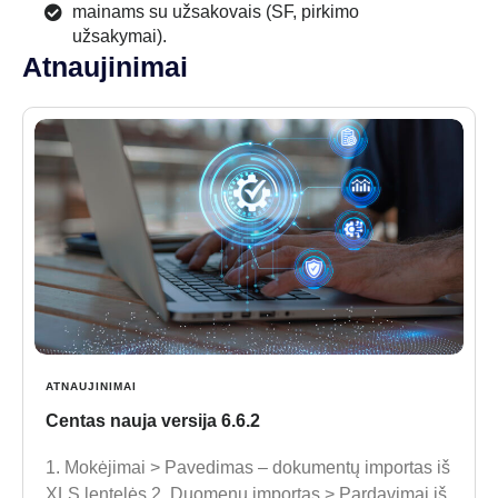
mainams su užsakovais (SF, pirkimo
užsakymai).
Atnaujinimai
ATNAUJINIMAI
Centas nauja versija 6.6.2
1. Mokėjimai > Pavedimas – dokumentų importas iš
XLS lentelės.2. Duomenų importas > Pardavimai iš