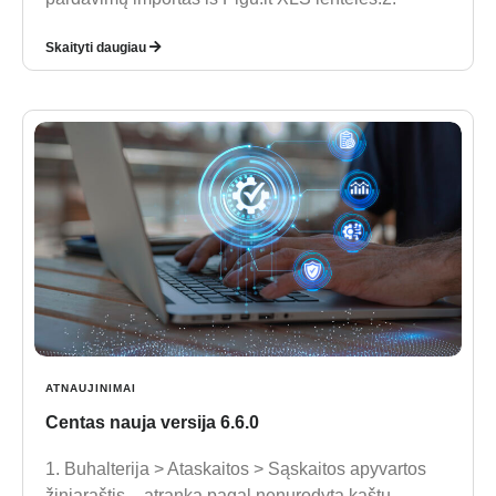
Skaityti daugiau
ATNAUJINIMAI
Centas nauja versija 6.6.0
1. Buhalterija > Ataskaitos > Sąskaitos apyvartos
žiniaraštis – atranka pagal nenurodytą kaštų