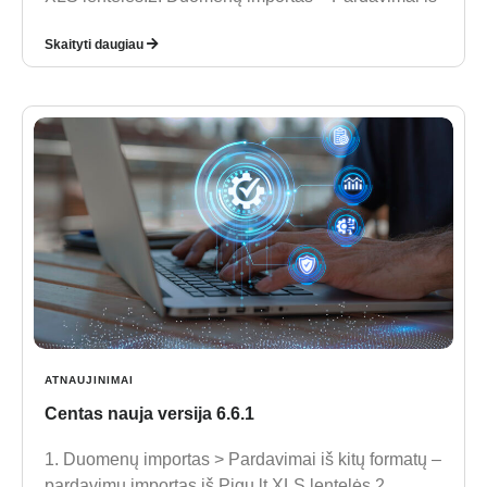
Skaityti daugiau
ATNAUJINIMAI
Centas nauja versija 6.6.1
1. Duomenų importas > Pardavimai iš kitų formatų –
pardavimų importas iš Pigu.lt XLS lentelės.2.