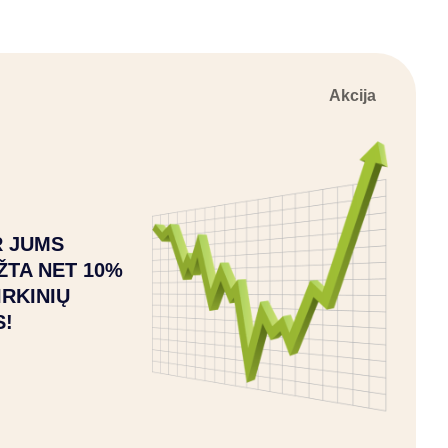
Akcija
 JUMS
ŽTA NET 10%
IRKINIŲ
S!