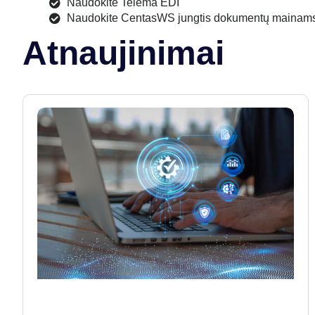
Naudokite Telema EDI
Naudokite CentasWS jungtis dokumentų mainams 
Atnaujinimai