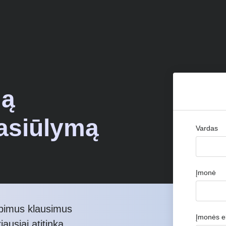
mą
pasiūlymą
Vardas
Įmonė
ūpimus klausimus
Įmonės el
iausiai atitinka