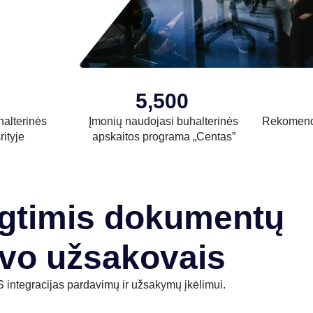
5,500
halterinės
Įmonių naudojasi buhalterinės
Rekomend
rityje
apskaitos programa „Centas”
ngtimis dokumentų
vo užsakovais
 integracijas pardavimų ir užsakymų įkėlimui.