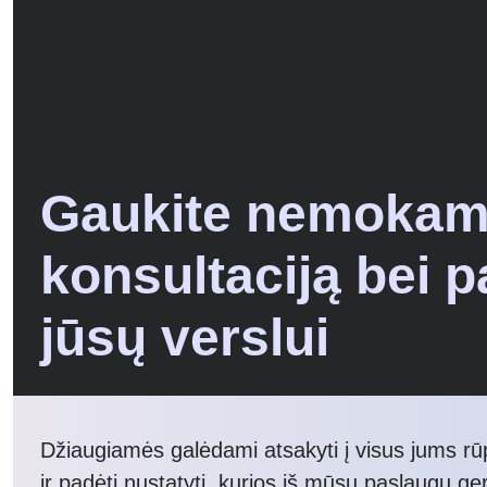
Gaukite nemoka
konsultaciją bei 
jūsų verslui
Džiaugiamės galėdami atsakyti į visus jums r
ir padėti nustatyti, kurios iš mūsų paslaugų ger