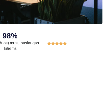
98%
uotų mūsų paslaugas





kitiems