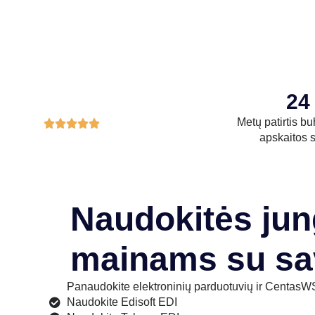
24
Metų patirtis bu





apskaitos s
Naudokitės ju
mainams su sa
Panaudokite elektroninių parduotuvių ir CentasWS
Naudokite Edisoft EDI