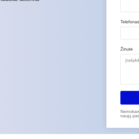
Telefona
Žinutė
Nemokama 
naujų pas