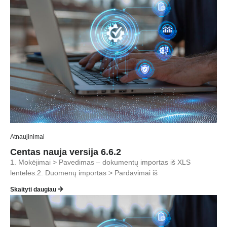
Atnaujinimai
Centas nauja versija 6.6.2
1. Mokėjimai > Pavedimas – dokumentų importas iš XLS
lentelės.2. Duomenų importas > Pardavimai iš
Skaityti daugiau