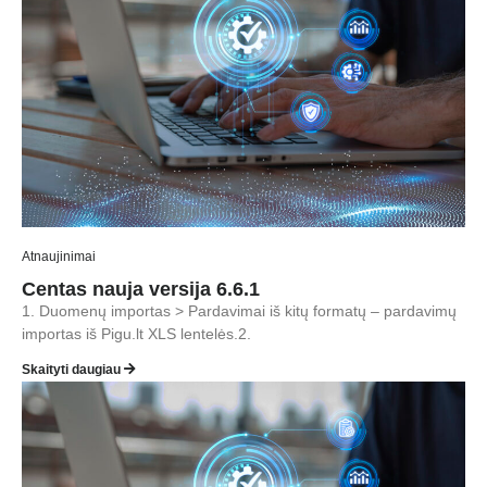
Atnaujinimai
Centas nauja versija 6.6.1
1. Duomenų importas > Pardavimai iš kitų formatų – pardavimų
importas iš Pigu.lt XLS lentelės.2.
Skaityti daugiau