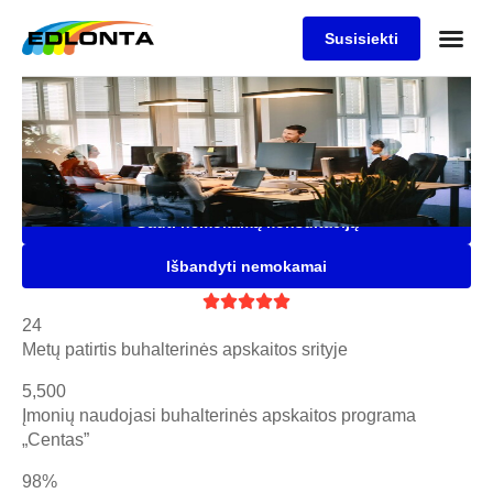
Susisiekti
Buhalterinės apskaitos
programa "Centas"
Saugi, patogi ir lanksti buhalterinė programa Jūsų įmonei,
kuria naudojasi daugiau nei 5500 įmonių
Gauti nemokamą konsultaciją
Išbandyti nemokamai





24
Metų patirtis buhalterinės apskaitos srityje
5,500
Įmonių naudojasi buhalterinės apskaitos programa
„Centas”
98%