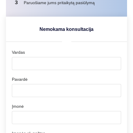
3
Paruošiame jums pritaikytą pasiūlymą
Nemokama konsultacija
Vardas
Pavardė
Įmonė