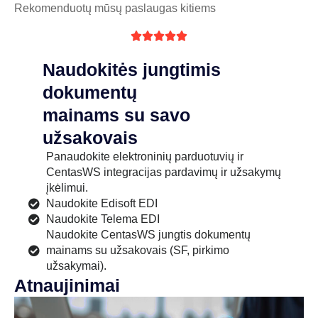
Rekomenduotų mūsų paslaugas kitiems





Naudokitės jungtimis
dokumentų
mainams su savo
užsakovais
Panaudokite elektroninių parduotuvių ir
CentasWS integracijas pardavimų ir užsakymų
įkėlimui.
Naudokite Edisoft EDI
Naudokite Telema EDI
Naudokite CentasWS jungtis dokumentų
mainams su užsakovais (SF, pirkimo
užsakymai).
Atnaujinimai