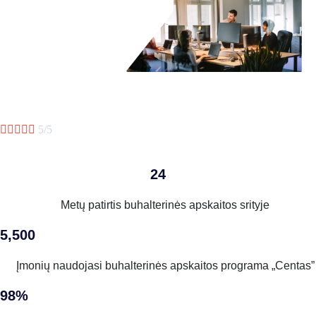





5/5
24
Metų patirtis buhalterinės apskaitos srityje
5,500
Įmonių naudojasi buhalterinės apskaitos programa „Centas”
98%