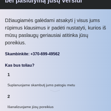
bei pasiūlymą jūsų verslui
Džiaugiamės galėdami atsakyti į visus jums
rūpimus klausimus ir padėti nustatyti, kurios iš
mūsų paslaugų geriausiai atitinka jūsų
poreikius.
Skambinkite: +370-699-49562
Kas bus toliau?
1
Suplanuojame skambutį jums patogiu metu
2
Išanalizuojame jūsų poreikius