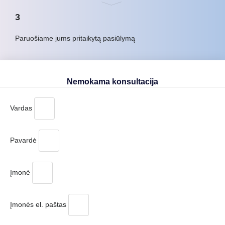
3
Paruošiame jums pritaikytą pasiūlymą
Nemokama konsultacija
Vardas
Pavardė
Įmonė
Įmonės el. paštas