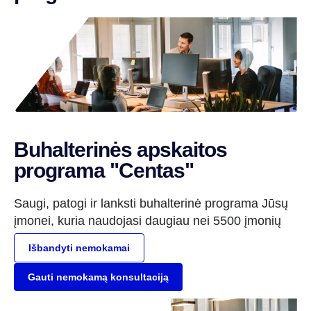
Buhalterinės apskaitos
programa "Centas"
Saugi, patogi ir lanksti buhalterinė programa Jūsų
įmonei, kuria naudojasi daugiau nei 5500 įmonių
Išbandyti nemokamai
Gauti nemokamą konsultaciją