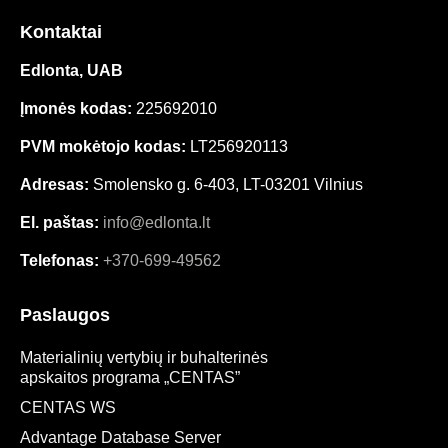
Kontaktai
Edlonta, UAB
Įmonės kodas:
225692010
PVM mokėtojo kodas:
LT256920113
Adresas:
Smolensko g. 6-403, LT-03201 Vilnius
El. paštas:
info@edlonta.lt
Telefonas:
+370-699-49562
Paslaugos
Materialinių vertybių ir buhalterinės
apskaitos programa „CENTAS”
CENTAS WS
Advantage Database Server