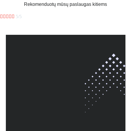
Rekomenduotų mūsų paslaugas kitiems





5/5