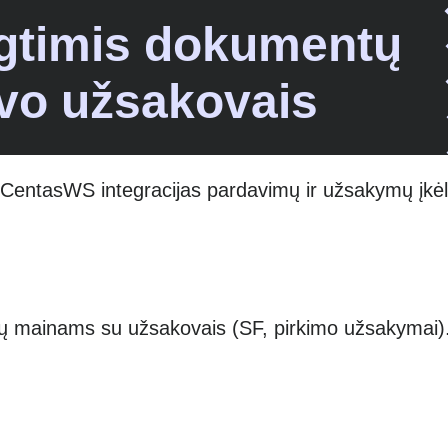
gtimis dokumentų
vo užsakovais
r CentasWS integracijas pardavimų ir užsakymų įkėl
 mainams su užsakovais (SF, pirkimo užsakymai)