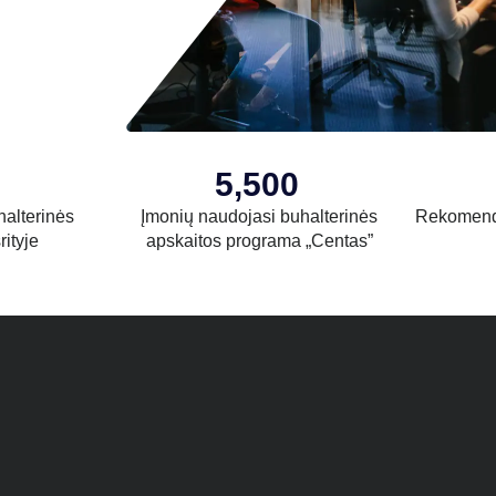
5,500
halterinės
Įmonių naudojasi buhalterinės
Rekomend
rityje
apskaitos programa „Centas”