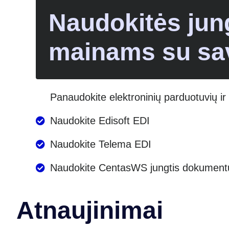
Naudokitės jun
mainams su sa
Panaudokite elektroninių parduotuvių i
Naudokite Edisoft EDI
Naudokite Telema EDI
Naudokite CentasWS jungtis dokumentų
Atnaujinimai