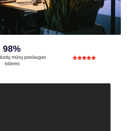
98%
uotų mūsų paslaugas





kitiems