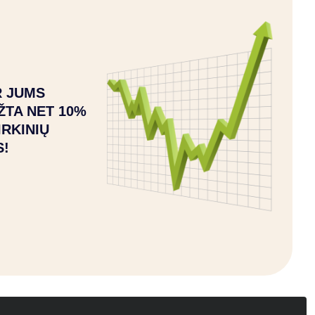
 JUMS
ŽTA NET 10%
IRKINIŲ
S!