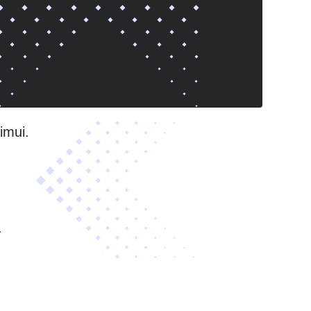
imui.
.