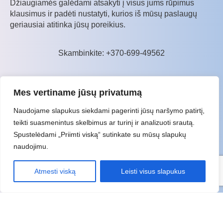
Džiaugiamės galėdami atsakyti į visus jums rūpimus
klausimus ir padėti nustatyti, kurios iš mūsų paslaugų
geriausiai atitinka jūsų poreikius.
Skambinkite: +370-699-49562
Kas bus toliau?
Mes vertiname jūsų privatumą
Suplanuojame skambutį jums patogiu metu
1
Naudojame slapukus siekdami pagerinti jūsų naršymo patirtį,
teikti suasmenintus skelbimus ar turinį ir analizuoti srautą.
Išanalizuojame jūsų poreikius
2
Spustelėdami „Priimti viską“ sutinkate su mūsų slapukų
naudojimu.
Paruošiame jums pritaikytą pasiūlymą
3
Atmesti viską
Leisti visus slapukus
Nemokama konsultacija