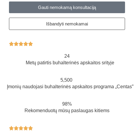
Gauti nemokamą konsultaciją
Išbandyti nemokamai





24
Metų patirtis buhalterinės apskaitos srityje
5,500
Įmonių naudojasi buhalterinės apskaitos programa „Centas”
98%
Rekomenduotų mūsų paslaugas kitiems




