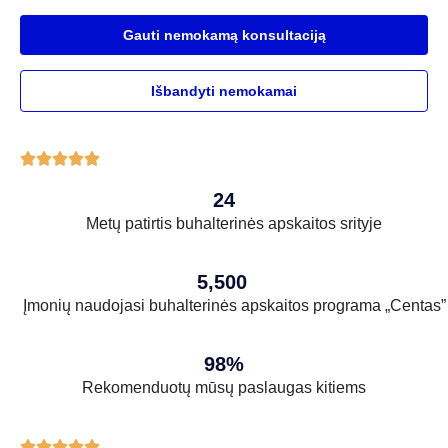
Gauti nemokamą konsultaciją
Išbandyti nemokamai





24
Metų patirtis buhalterinės apskaitos srityje
5,500
Įmonių naudojasi buhalterinės apskaitos programa „Centas”
98%
Rekomenduotų mūsų paslaugas kitiems




