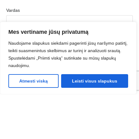
Vardas
Mes vertiname jūsų privatumą
Pavardė
Naudojame slapukus siekdami pagerinti jūsų naršymo patirtį,
teikti suasmenintus skelbimus ar turinį ir analizuoti srautą.
Spustelėdami „Priimti viską“ sutinkate su mūsų slapukų
naudojimu.
Įmonė
Atmesti viską
Leisti visus slapukus
Įmonės el. paštas
Telefonas