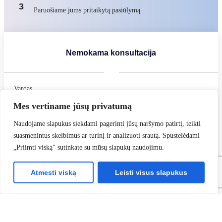
3
Paruošiame jums pritaikytą pasiūlymą
Nemokama konsultacija
Vardas
Mes vertiname jūsų privatumą
Naudojame slapukus siekdami pagerinti jūsų naršymo patirtį, teikti
Pavardė
suasmenintus skelbimus ar turinį ir analizuoti srautą. Spustelėdami
„Priimti viską“ sutinkate su mūsų slapukų naudojimu.
Atmesti viską
Leisti visus slapukus
Įmonė
Įmonės el. paštas