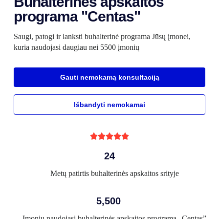
Buhalterinės apskaitos
programa "Centas"
Saugi, patogi ir lanksti buhalterinė programa Jūsų įmonei,
kuria naudojasi daugiau nei 5500 įmonių
Gauti nemokamą konsultaciją
Išbandyti nemokamai





24
Metų patirtis buhalterinės apskaitos srityje
5,500
Įmonių naudojasi buhalterinės apskaitos programa „Centas”