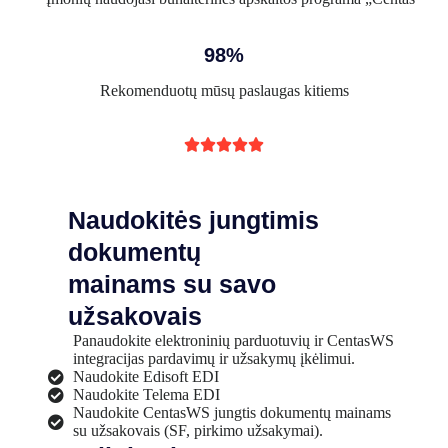
98%
Rekomenduotų mūsų paslaugas kitiems





Naudokitės jungtimis
dokumentų
mainams su savo
užsakovais
Panaudokite elektroninių parduotuvių ir CentasWS
integracijas pardavimų ir užsakymų įkėlimui.
Naudokite Edisoft EDI
Naudokite Telema EDI
Naudokite CentasWS jungtis dokumentų mainams
su užsakovais (SF, pirkimo užsakymai).