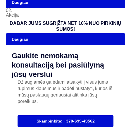
Daugiau
02.
Akcija
DABAR JUMS SUGRĮŽTA NET 10% NUO PIRKINIŲ
SUMOS!
Daugiau
Gaukite nemokamą
konsultaciją bei pasiūlymą
jūsų verslui
Džiaugiamės galėdami atsakyti į visus jums
rūpimus klausimus ir padėti nustatyti, kurios iš
mūsų paslaugų geriausiai atitinka jūsų
poreikius.
Skambinkite: +370-699-49562