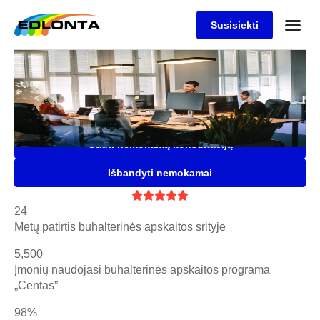
Susisiekti
Buhalterinės apskaitos
programa "Centas"
Saugi, patogi ir lanksti buhalterinė programa Jūsų įmonei,
kuria naudojasi daugiau nei 5500 įmonių
Gauti nemokamą konsultaciją
Išbandyti nemokamai





24
Metų patirtis buhalterinės apskaitos srityje
5,500
Įmonių naudojasi buhalterinės apskaitos programa
„Centas”
98%