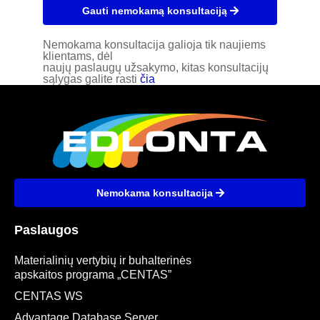
Gauti nemokamą konsultaciją
Nemokama konsultacija galioja tik naujiems
klientams, dėl
naujų paslaugų užsakymo, kitas konsultacijų
sąlygas galite rasti
čia
Nemokama konsultacija
Paslaugos
Materialinių vertybių ir buhalterinės
apskaitos programa „CENTAS”
CENTAS WS
Advantage Database Server