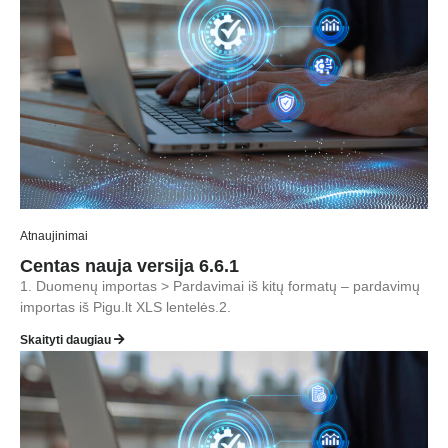
Atnaujinimai
Centas nauja versija 6.6.1
1. Duomenų importas > Pardavimai iš kitų formatų – pardavimų
importas iš Pigu.lt XLS lentelės.2.
Skaityti daugiau