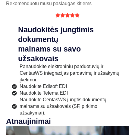
Rekomenduotų mūsų paslaugas kitiems





Naudokitės jungtimis
dokumentų
mainams su savo
užsakovais
Panaudokite elektroninių parduotuvių ir
CentasWS integracijas pardavimų ir užsakymų
įkėlimui.
Naudokite Edisoft EDI
Naudokite Telema EDI
Naudokite CentasWS jungtis dokumentų
mainams su užsakovais (SF, pirkimo
užsakymai).
Atnaujinimai