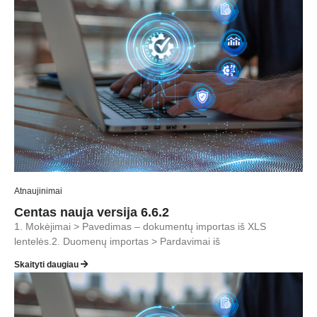
Atnaujinimai
Centas nauja versija 6.6.2
1. Mokėjimai > Pavedimas – dokumentų importas iš XLS
lentelės.2. Duomenų importas > Pardavimai iš
Skaityti daugiau