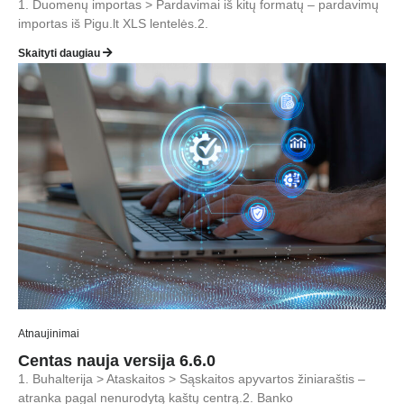
1. Duomenų importas > Pardavimai iš kitų formatų – pardavimų
importas iš Pigu.lt XLS lentelės.2.
Skaityti daugiau
Atnaujinimai
Centas nauja versija 6.6.0
1. Buhalterija > Ataskaitos > Sąskaitos apyvartos žiniaraštis –
atranka pagal nenurodytą kaštų centrą.2. Banko