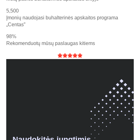
5,500
Įmonių naudojasi buhalterinės apskaitos programa
„Centas”
98%
Rekomenduotų mūsų paslaugas kitiems





Naudokitės jungtimis