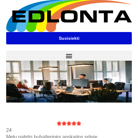
Susisiekti





24
Metų patirtis buhalterinės apskaitos srityje