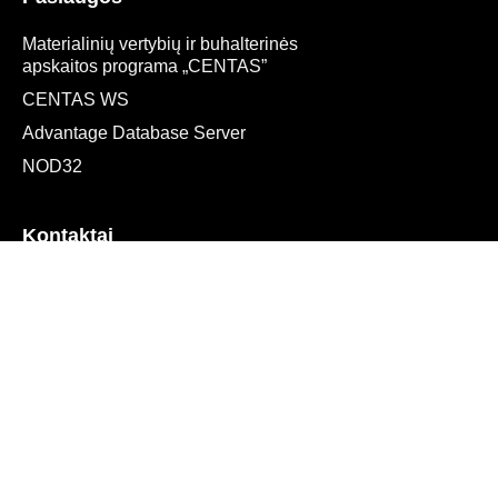
Materialinių vertybių ir buhalterinės
apskaitos programa „CENTAS”
CENTAS WS
Advantage Database Server
NOD32
Kontaktai
Edlonta, UAB
Įmonės kodas:
225692010
PVM mokėtojo kodas:
LT256920113
Adresas:
Smolensko g. 6-403, LT-03201 Vilnius
El. paštas:
info@edlonta.lt
Telefonas:
+370-699-49562