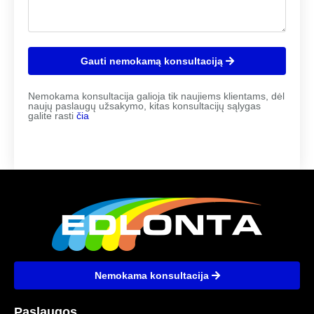
Gauti nemokamą konsultaciją
Nemokama konsultacija galioja tik naujiems klientams, dėl
naujų paslaugų užsakymo, kitas konsultacijų sąlygas
galite rasti
čia
Nemokama konsultacija
Paslaugos