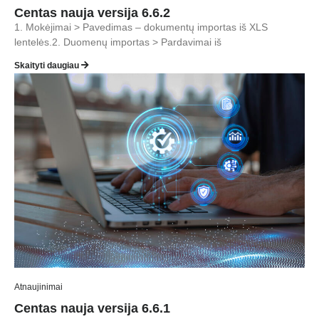
Centas nauja versija 6.6.2
1. Mokėjimai > Pavedimas – dokumentų importas iš XLS
lentelės.2. Duomenų importas > Pardavimai iš
Skaityti daugiau
Atnaujinimai
Centas nauja versija 6.6.1