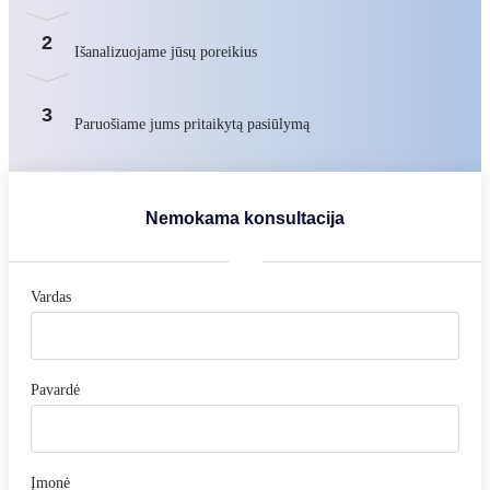
2
Išanalizuojame jūsų poreikius
3
Paruošiame jums pritaikytą pasiūlymą
Nemokama konsultacija
Vardas
Pavardė
Įmonė