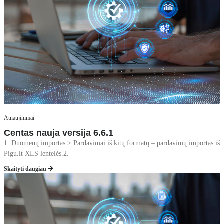
Atnaujinimai
Centas nauja versija 6.6.1
1. Duomenų importas > Pardavimai iš kitų formatų – pardavimų importas iš
Pigu.lt XLS lentelės.2.
Skaityti daugiau