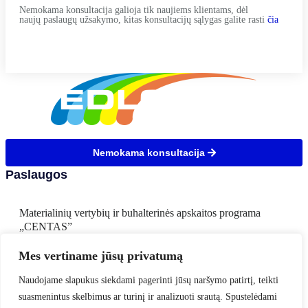
Nemokama konsultacija galioja tik naujiems klientams, dėl
naujų paslaugų užsakymo, kitas konsultacijų sąlygas galite rasti
čia
Nemokama konsultacija
Paslaugos
Materialinių vertybių ir buhalterinės apskaitos programa
„CENTAS”
Mes vertiname jūsų privatumą
CENTAS WS
Naudojame slapukus siekdami pagerinti jūsų naršymo patirtį, teikti
Advantage Database Server
suasmenintus skelbimus ar turinį ir analizuoti srautą. Spustelėdami