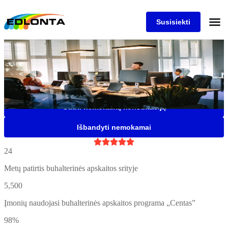
Susisiekti
Buhalterinės apskaitos
programa "Centas"
Saugi, patogi ir lanksti buhalterinė programa Jūsų įmonei, kuria
naudojasi daugiau nei 5500 įmonių
Gauti nemokamą konsultaciją
Išbandyti nemokamai





24
Metų patirtis buhalterinės apskaitos srityje
5,500
Įmonių naudojasi buhalterinės apskaitos programa „Centas”
98%