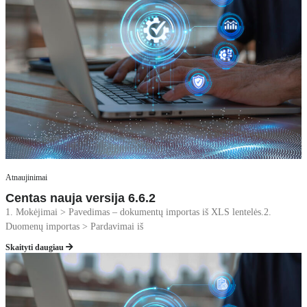
Atnaujinimai
Centas nauja versija 6.6.2
1. Mokėjimai > Pavedimas – dokumentų importas iš XLS lentelės.2.
Duomenų importas > Pardavimai iš
Skaityti daugiau