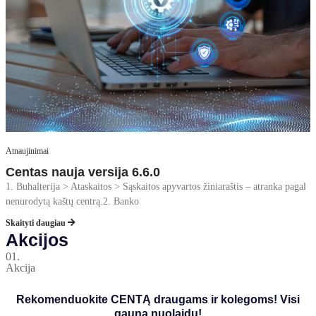
Atnaujinimai
Centas nauja versija 6.6.0
1. Buhalterija > Ataskaitos > Sąskaitos apyvartos žiniaraštis – atranka pagal
nenurodytą kaštų centrą.2. Banko
Skaityti daugiau
Akcijos
01.
Akcija
Rekomenduokite CENTĄ draugams ir kolegoms! Visi
gauna nuolaidų!