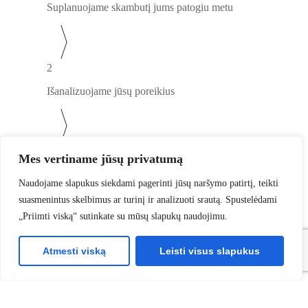
Suplanuojame skambutį jums patogiu metu
2
Išanalizuojame jūsų poreikius
3
Mes vertiname jūsų privatumą
Paruošiame jums pritaikytą pasiūlymą
Naudojame slapukus siekdami pagerinti jūsų naršymo patirtį, teikti
Nemokama konsultacija
suasmenintus skelbimus ar turinį ir analizuoti srautą. Spustelėdami
„Priimti viską“ sutinkate su mūsų slapukų naudojimu.
Atmesti viską
Leisti visus slapukus
Vardas