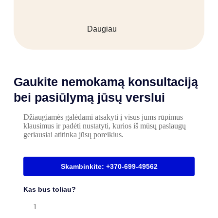
Daugiau
Gaukite nemokamą konsultaciją
bei pasiūlymą jūsų verslui
Džiaugiamės galėdami atsakyti į visus jums rūpimus
klausimus ir padėti nustatyti, kurios iš mūsų paslaugų
geriausiai atitinka jūsų poreikius.
Skambinkite: +370-699-49562
Kas bus toliau?
1