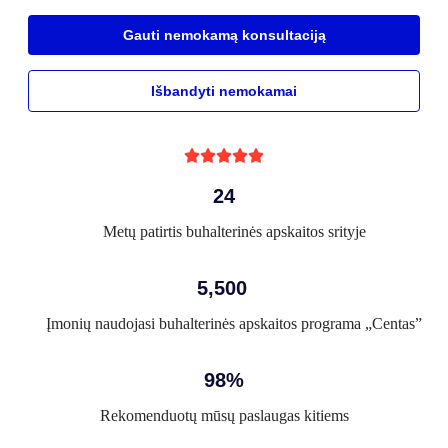
Gauti nemokamą konsultaciją
Išbandyti nemokamai





24
Metų patirtis buhalterinės apskaitos srityje
5,500
Įmonių naudojasi buhalterinės apskaitos programa „Centas”
98%
Rekomenduotų mūsų paslaugas kitiems