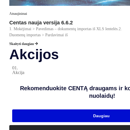
Atnaujinimai
Centas nauja versija 6.6.2
1. Mokėjimai > Pavedimas – dokumentų importas iš XLS lentelės.2.
Duomenų importas > Pardavimai iš
Skaityti daugiau
Akcijos
01.
Akcija
Rekomenduokite CENTĄ draugams ir ko
nuolaidų!
Daugiau