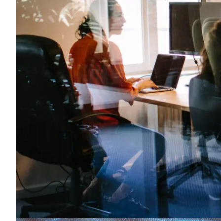
mainams su savo 
Panaudokite elektroninių parduotuvių ir CentasWS integracij
Naudokite Edisoft EDI
Naudokite Telema EDI
Naudokite CentasWS jungtis dokumentų mainams su užsakova
Atnaujinimai