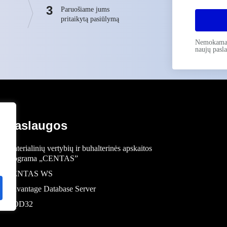
3
Paruošiame jums
pritaikytą pasiūlymą
Nemokama k
naujų pasla
Paslaugos
Materialinių vertybių ir buhalterinės apskaitos
programa „CENTAS”
CENTAS WS
Advantage Database Server
NOD32