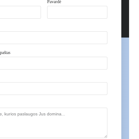
Pavardė
paštas