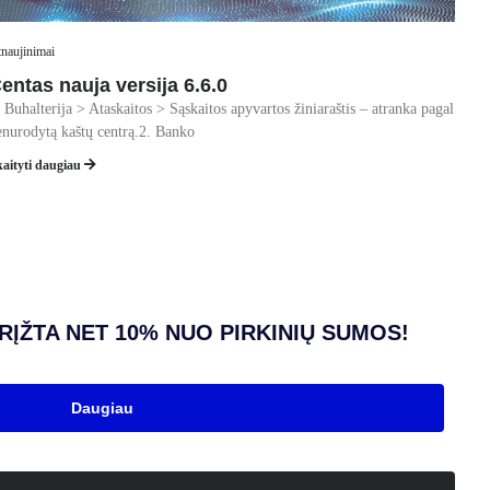
naujinimai
entas nauja versija 6.6.0
. Buhalterija > Ataskaitos > Sąskaitos apyvartos žiniaraštis – atranka pagal
enurodytą kaštų centrą.2. Banko
kaityti daugiau
ĮŽTA NET 10% NUO PIRKINIŲ SUMOS!
Daugiau