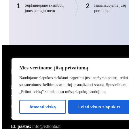
1
2
Suplanuojame skambutį
Išanalizuojame jūsų
jums patogiu metu
poreikius
Mes vertiname jūsų privatumą
Kontaktai
Naudojame slapukus siekdami pagerinti jūsų naršymo patirtį, teikti
suasmenintus skelbimus ar turinį ir analizuoti srautą. Spustelėdami
Edlonta, UAB
„Priimti viską“ sutinkate su mūsų slapukų naudojimu.
Įmonės kodas:
225692010
PVM mokėtojo kodas:
LT256920113
Atmesti viską
Leisti visus slapukus
Adresas:
Smolensko g. 6-403, LT-03201 Vilnius
El. paštas:
info@edlonta.lt