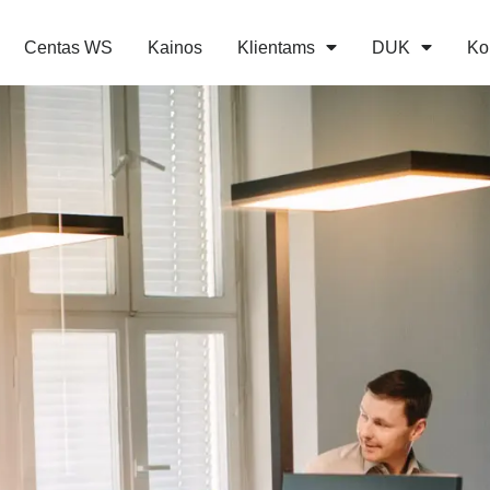
Centas WS
Kainos
Klientams
DUK
Ko
pskaitos progra
naudojasi daugiau nei 5500 įmonių
5,500
98%
 apskaitos
Įmonių naudojasi buhalterinės apskaitos
Rekomenduotų 
programa „Centas”
imis dokumentų