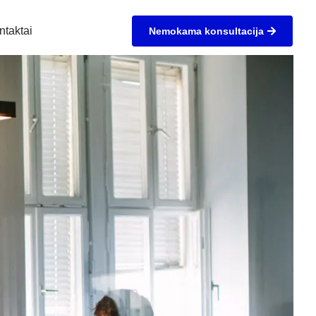
ntaktai
Nemokama konsultacija
ma "Centas"





mūsų paslaugas kitiems