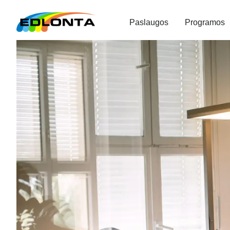
Paslaugos
Programos
Buhalterinės a
Saugi, patogi ir lanksti buhalterinė programa Jūsų įmonei, kuria 
Išbandyti nemokamai
Gauti nemokamą konsultaciją





24
Metų patirtis buhalterinės
srityje
Naudokitės jungt