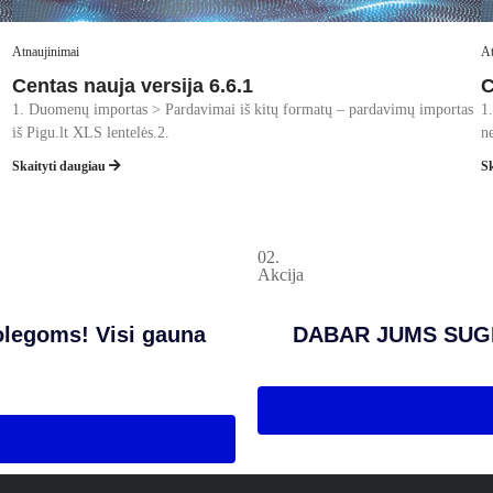
Atnaujinimai
At
Centas nauja versija 6.6.1
C
1. Duomenų importas > Pardavimai iš kitų formatų – pardavimų importas
1
iš Pigu.lt XLS lentelės.2.
n
Skaityti daugiau
S
02.
Akcija
legoms! Visi gauna
DABAR JUMS SUGR