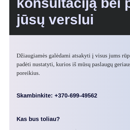
konsultaciją bei
jūsų verslui
Džiaugiamės galėdami atsakyti į visus jums rū
padėti nustatyti, kurios iš mūsų paslaugų geriaus
poreikius.
Skambinkite: +370-699-49562
Kas bus toliau?