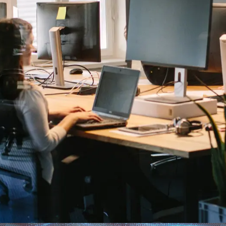
užsakovais
as pardavimų ir užsakymų įkėlimui.
is (SF, pirkimo užsakymai).