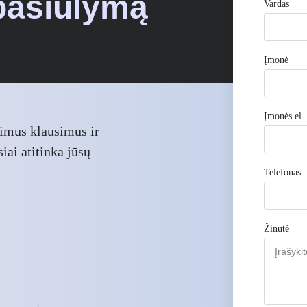
 pasiūlymą
Vardas
Įmonė
Įmonės el. 
pimus klausimus ir
iai atitinka jūsų
Telefonas
Žinutė