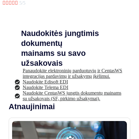





5/5
Naudokitės jungtimis
dokumentų
mainams su savo
užsakovais
Panaudokite elektroninių parduotuvių ir CentasWS
integracijas pardavimų ir užsakymų įkėlimui.
Naudokite Edisoft EDI
Naudokite Telema EDI
Naudokite CentasWS jungtis dokumentų mainams
su užsakovais (SF, pirkimo užsakymai).
Atnaujinimai