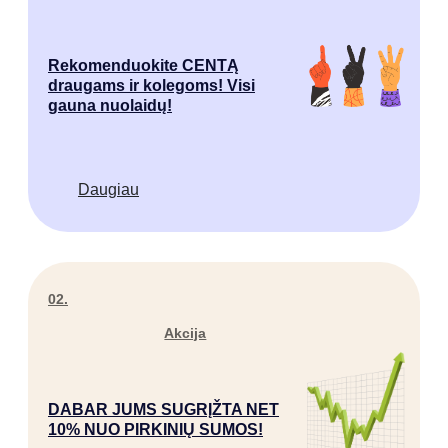
Rekomenduokite CENTĄ
draugams ir kolegoms! Visi
gauna nuolaidų!
Daugiau
02.
Akcija
DABAR JUMS SUGRĮŽTA NET
10% NUO PIRKINIŲ SUMOS!