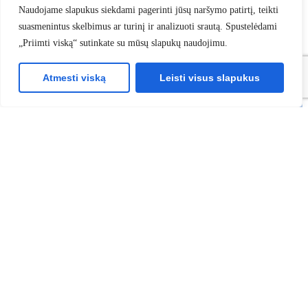
Naudojame slapukus siekdami pagerinti jūsų naršymo patirtį, teikti
poreikius.
suasmenintus skelbimus ar turinį ir analizuoti srautą. Spustelėdami
„Priimti viską“ sutinkate su mūsų slapukų naudojimu.
Skambinkite: +370-699-49562
Atmesti viską
Leisti visus slapukus
Kas bus toliau?
1
Suplanuojame skambutį jums patogiu metu
2
Išanalizuojame jūsų poreikius
3
Paruošiame jums pritaikytą pasiūlymą