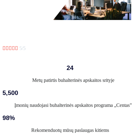





5/5
24
Metų patirtis buhalterinės apskaitos srityje
5,500
Įmonių naudojasi buhalterinės apskaitos programa „Centas”
98%
Rekomenduotų mūsų paslaugas kitiems