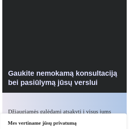
Gaukite nemokamą konsultaciją
bei pasiūlymą jūsų verslui
Džiaugiamės galėdami atsakyti į visus jums
rūpimus klausimus ir padėti nustatyti, kurios iš
Mes vertiname jūsų privatumą
mūsų paslaugų geriausiai atitinka jūsų