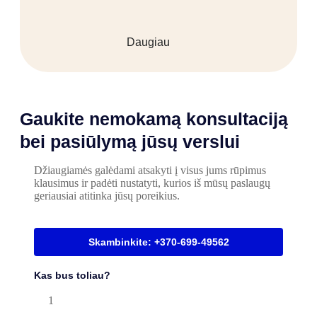
Daugiau
Gaukite nemokamą konsultaciją
bei pasiūlymą jūsų verslui
Džiaugiamės galėdami atsakyti į visus jums rūpimus
klausimus ir padėti nustatyti, kurios iš mūsų paslaugų
geriausiai atitinka jūsų poreikius.
Skambinkite: +370-699-49562
Kas bus toliau?
1