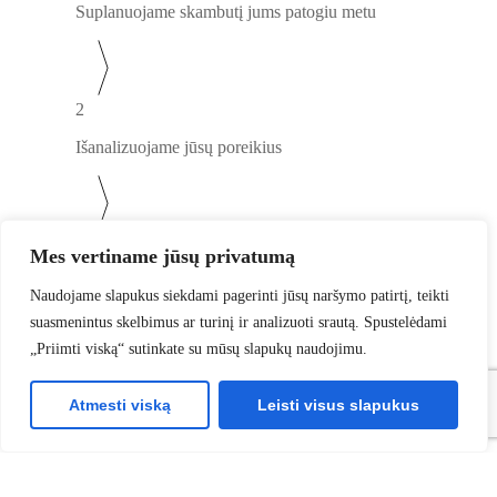
Suplanuojame skambutį jums patogiu metu
2
Išanalizuojame jūsų poreikius
3
Mes vertiname jūsų privatumą
Paruošiame jums pritaikytą pasiūlymą
Naudojame slapukus siekdami pagerinti jūsų naršymo patirtį, teikti
Nemokama konsultacija
suasmenintus skelbimus ar turinį ir analizuoti srautą. Spustelėdami
„Priimti viską“ sutinkate su mūsų slapukų naudojimu.
Atmesti viską
Leisti visus slapukus
Vardas