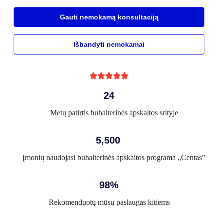
Gauti nemokamą konsultaciją
Išbandyti nemokamai





24
Metų patirtis buhalterinės apskaitos srityje
5,500
Įmonių naudojasi buhalterinės apskaitos programa „Centas”
98%
Rekomenduotų mūsų paslaugas kitiems